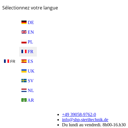
Sélectionnez votre langue
DE
EN
PL
FR
ES
FR
UK
SV
NL
AR
+49 39058-9762-0
info@shp-steriltechnik.de
Du lundi au vendredi. 8h00-16.h30