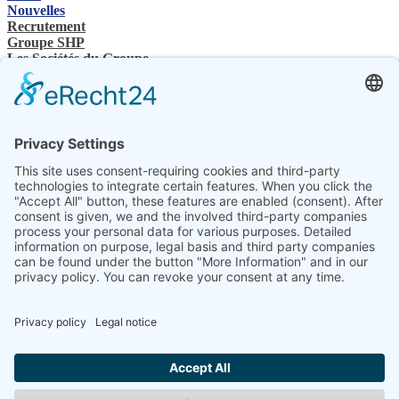
Nouvelles
Recrutement
Groupe SHP
Les Sociétés du Groupe
Contacts
Nous contactez
Revendeurs spécialisés
SHP Connaissances spécialisées
Téléchargements SHP
Sélectionnez votre langue
DE
EN
PL
FR
ES
FR
UK
SV