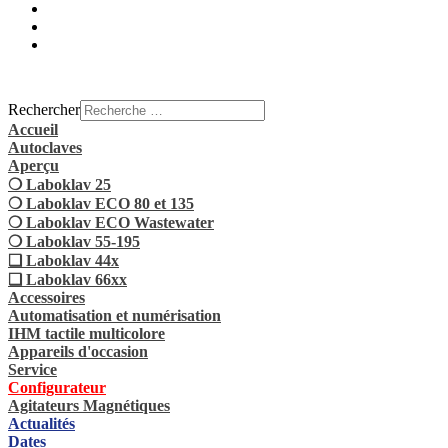
Rechercher
Accueil
Autoclaves
Aperçu
❍ Laboklav 25
❍ Laboklav ECO 80 et 135
❍ Laboklav ECO Wastewater
❍ Laboklav 55-195
❏ Laboklav 44x
❏ Laboklav 66xx
Accessoires
Automatisation et numérisation
IHM tactile multicolore
Appareils d'occasion
Service
Configurateur
Agitateurs Magnétiques
Actualités
Dates