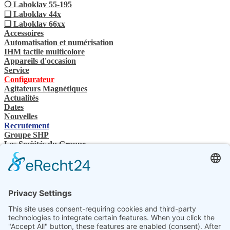
❍ Laboklav 55-195
❏ Laboklav 44x
❏ Laboklav 66xx
Accessoires
Automatisation et numérisation
IHM tactile multicolore
Appareils d'occasion
Service
Configurateur
Agitateurs Magnétiques
Actualités
Dates
Nouvelles
Recrutement
Groupe SHP
Les Sociétés du Groupe
Contacts
Nous contactez
Revendeurs spécialisés
SHP Connaissances spécialisées
Téléchargements SHP
Sélectionnez votre langue