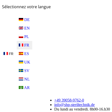
Sélectionnez votre langue
DE
EN
PL
FR
ES
FR
UK
SV
NL
AR
+49 39058-9762-0
info@shp-steriltechnik.de
Du lundi au vendredi. 8h00-16.h30