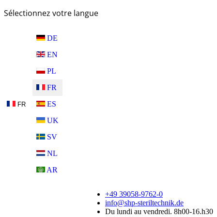
Sélectionnez votre langue
DE
EN
PL
FR
ES
FR
UK
SV
NL
AR
+49 39058-9762-0
info@shp-steriltechnik.de
Du lundi au vendredi. 8h00-16.h30