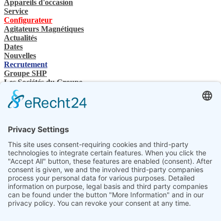
Appareils d'occasion
Service
Configurateur
Agitateurs Magnétiques
Actualités
Dates
Nouvelles
Recrutement
Groupe SHP
Les Sociétés du Groupe
Contacts
Nous contactez
Revendeurs spécialisés
SHP Connaissances spécialisées
Téléchargements SHP
Sélectionnez votre langue
DE
EN
PL
FR