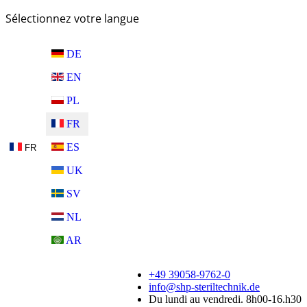
Sélectionnez votre langue
DE
EN
PL
FR
ES
FR
UK
SV
NL
AR
+49 39058-9762-0
info@shp-steriltechnik.de
Du lundi au vendredi. 8h00-16.h30