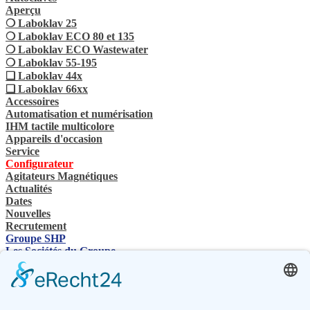
Aperçu
❍ Laboklav 25
❍ Laboklav ECO 80 et 135
❍ Laboklav ECO Wastewater
❍ Laboklav 55-195
❏ Laboklav 44x
❏ Laboklav 66xx
Accessoires
Automatisation et numérisation
IHM tactile multicolore
Appareils d'occasion
Service
Configurateur
Agitateurs Magnétiques
Actualités
Dates
Nouvelles
Recrutement
Groupe SHP
Les Sociétés du Groupe
Contacts
Nous contactez
Revendeurs spécialisés
SHP Connaissances spécialisées