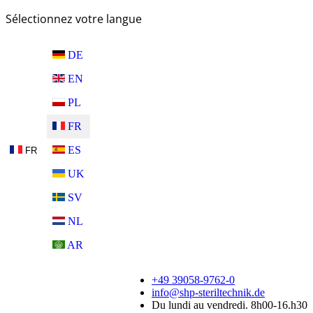
Sélectionnez votre langue
DE
EN
PL
FR
ES
FR
UK
SV
NL
AR
+49 39058-9762-0
info@shp-steriltechnik.de
Du lundi au vendredi. 8h00-16.h30