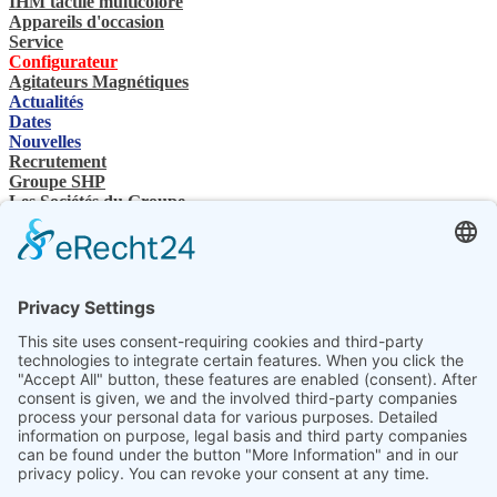
IHM tactile multicolore
Appareils d'occasion
Service
Configurateur
Agitateurs Magnétiques
Actualités
Dates
Nouvelles
Recrutement
Groupe SHP
Les Sociétés du Groupe
Contacts
Nous contactez
Revendeurs spécialisés
SHP Connaissances spécialisées
Téléchargements SHP
Sélectionnez votre langue
DE
EN
PL