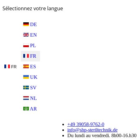
Sélectionnez votre langue
DE
EN
PL
FR
ES
FR
UK
SV
NL
AR
+49 39058-9762-0
info@shp-steriltechnik.de
Du lundi au vendredi. 8h00-16.h30