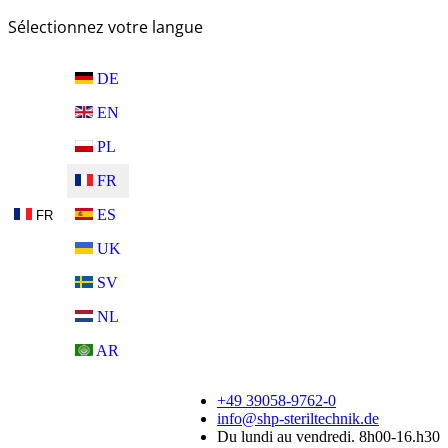
Sélectionnez votre langue
DE
EN
PL
FR
ES
FR
UK
SV
NL
AR
+49 39058-9762-0
info@shp-steriltechnik.de
Du lundi au vendredi. 8h00-16.h30