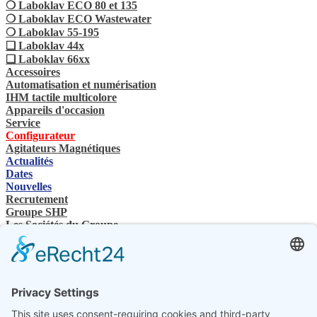
❍ Laboklav ECO 80 et 135
❍ Laboklav ECO Wastewater
❍ Laboklav 55-195
❏ Laboklav 44x
❏ Laboklav 66xx
Accessoires
Automatisation et numérisation
IHM tactile multicolore
Appareils d'occasion
Service
Configurateur
Agitateurs Magnétiques
Actualités
Dates
Nouvelles
Recrutement
Groupe SHP
Les Sociétés du Groupe
Contacts
Nous contactez
Revendeurs spécialisés
SHP Connaissances spécialisées
Téléchargements SHP
Sélectionnez votre langue