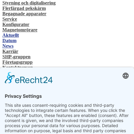
Styrning och digitalisering
Flerfärgad pekskärm
Begagnade apparater
Service
Konfigurator
Magnetomrörare
Aktuellt
Datum
News
Karriär
SHP-gruppen
Företagsgrupp
Kontaktperson
Kontakt
Återförsäljare
SHP Expertis
SHP-nedladdningar
Konfigurator
Välj ditt språk
DE
EN