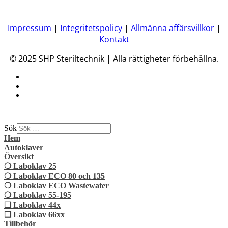
Impressum
|
Integritetspolicy
|
Allmänna affärsvillkor
|
Kontakt
© 2025 SHP Steriltechnik | Alla rättigheter förbehållna.
Sök
Hem
Autoklaver
Översikt
❍ Laboklav 25
❍ Laboklav ECO 80 och 135
❍ Laboklav ECO Wastewater
❍ Laboklav 55-195
❏ Laboklav 44x
❏ Laboklav 66xx
Tillbehör