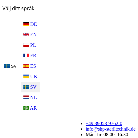
Välj ditt språk
DE
EN
PL
FR
ES
SV
UK
SV
NL
AR
+49 39058-9762-0
info@shp-steriltechnik.de
Mån–fre 08:00–16:30