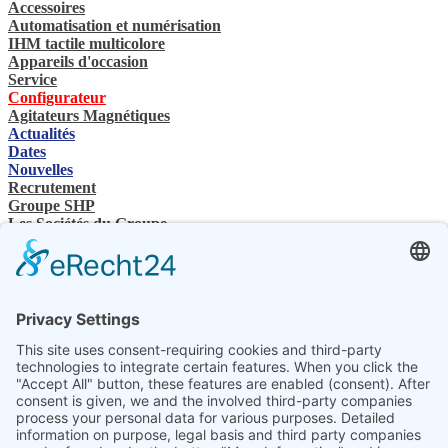
Accessoires
Automatisation et numérisation
IHM tactile multicolore
Appareils d'occasion
Service
Configurateur
Agitateurs Magnétiques
Actualités
Dates
Nouvelles
Recrutement
Groupe SHP
Les Sociétés du Groupe
Contacts
Nous contactez
Revendeurs spécialisés
SHP Connaissances spécialisées
Téléchargements SHP
Sélectionnez votre langue
DE
EN