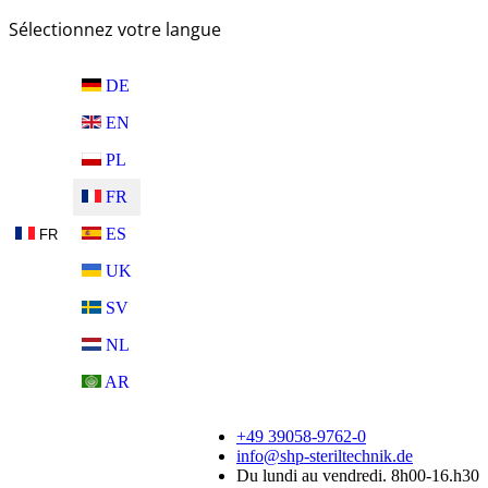
Sélectionnez votre langue
DE
EN
PL
FR
ES
FR
UK
SV
NL
AR
+49 39058-9762-0
info@shp-steriltechnik.de
Du lundi au vendredi. 8h00-16.h30