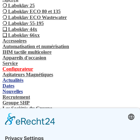
❍ Laboklav 25
❍ Laboklav ECO 80 et 135
❍ Laboklav ECO Wastewater
❍ Laboklav 55-195
❏ Laboklav 44x
❏ Laboklav 66xx
Accessoires
Automatisation et numérisation
IHM tactile multicolore
Appareils d'occasion
Service
Configurateur
Agitateurs Magnétiques
Actualités
Dates
Nouvelles
Recrutement
Groupe SHP
Les Sociétés du Groupe
Contacts
Nous contactez
Revendeurs spécialisés
SHP Connaissances spécialisées
Téléchargements SHP