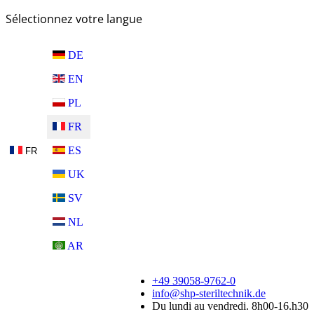
Sélectionnez votre langue
DE
EN
PL
FR
ES
FR
UK
SV
NL
AR
+49 39058-9762-0
info@shp-steriltechnik.de
Du lundi au vendredi. 8h00-16.h30