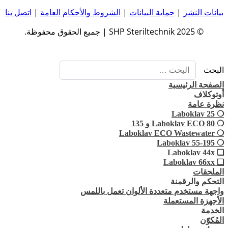
بيانات النشر
|
حماية البيانات
|
الشروط والأحكام العامة
|
اتصل بنا
© 2025 SHP Steriltechnik | جميع الحقوق محفوظة.
البحث
الصفحة الرئيسية
أوتوكلاف
نظرة عامة
❍ Laboklav 25
❍ Laboklav ECO 80 و 135
❍ Laboklav ECO Wastewater
❍ Laboklav 55-195
❏ Laboklav 44x
❏ Laboklav 66xx
الملحقات
التحكم والرقمنة
واجهة مستخدم متعددة الألوان تعمل باللمس
الأجهزة المستعملة
الخدمة
المُكوّن