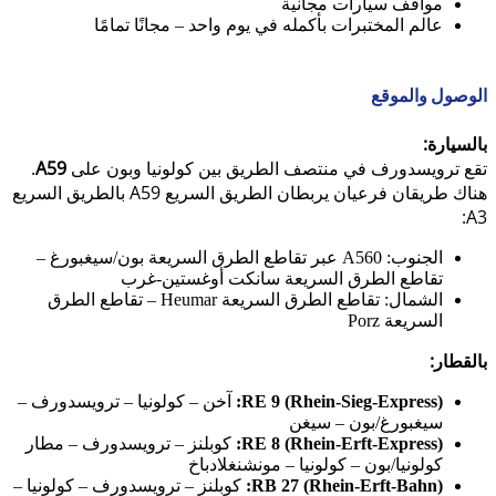
مواقف سيارات مجانية
عالم المختبرات بأكمله في يوم واحد – مجانًا تمامًا
الوصول والموقع
بالسيارة:
تقع ترويسدورف في منتصف الطريق بين كولونيا وبون على
A59
.
هناك طريقان فرعيان يربطان الطريق السريع A59 بالطريق السريع
A3:
الجنوب: A560 عبر تقاطع الطرق السريعة بون/سيغبورغ –
تقاطع الطرق السريعة سانكت أوغستين-غرب
الشمال: تقاطع الطرق السريعة Heumar – تقاطع الطرق
السريعة Porz
بالقطار:
RE 9 (Rhein-Sieg-Express):
آخن – كولونيا – ترويسدورف –
سيغبورغ/بون – سيغن
RE 8 (Rhein-Erft-Express):
كوبلنز – ترويسدورف – مطار
كولونيا/بون – كولونيا – مونشنغلادباخ
RB 27 (Rhein-Erft-Bahn):
كوبلنز – ترويسدورف – كولونيا –