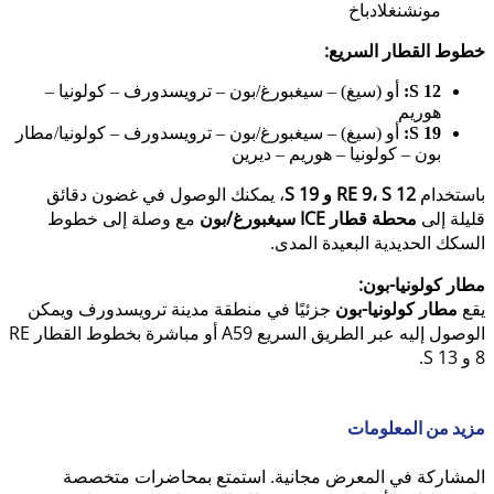
مونشنغلادباخ
خطوط القطار السريع:
S 12:
أو (سيغ) – سيغبورغ/بون – ترويسدورف – كولونيا –
هوريم
S 19:
أو (سيغ) – سيغبورغ/بون – ترويسدورف – كولونيا/مطار
بون – كولونيا – هوريم – ديرين
باستخدام
RE 9، S 12 و S 19
، يمكنك الوصول في غضون دقائق
قليلة إلى
محطة قطار ICE سيغبورغ/بون
مع وصلة إلى خطوط
السكك الحديدية البعيدة المدى.
مطار كولونيا-بون:
يقع
مطار كولونيا-بون
جزئيًا في منطقة مدينة ترويسدورف ويمكن
الوصول إليه عبر الطريق السريع A59 أو مباشرة بخطوط القطار RE
8 و S 13.
مزيد من المعلومات
المشاركة في المعرض مجانية. استمتع بمحاضرات متخصصة