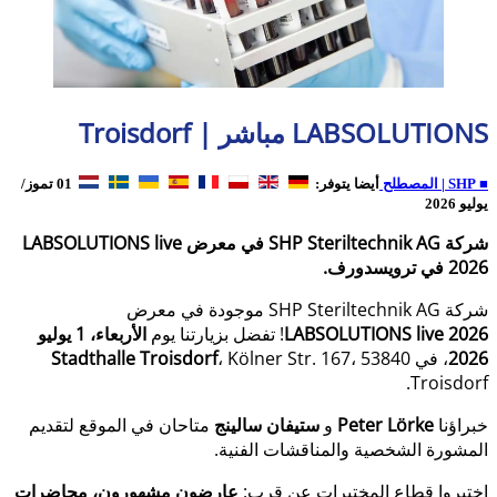
LABSOLUTIONS مباشر | Troisdorf
■ SHP | المصطلح
أيضا يتوفر:
01 تموز/
يوليو 2026
شركة SHP Steriltechnik AG في معرض LABSOLUTIONS live
2026 في ترويسدورف.
شركة SHP Steriltechnik AG موجودة في معرض
LABSOLUTIONS live 2026
! تفضل بزيارتنا يوم
الأربعاء، 1 يوليو
2026
، في
، Kölner Str. 167، 53840
Stadthalle Troisdorf
Troisdorf.
خبراؤنا
Peter Lörke
و
ستيفان سالينج
متاحان في الموقع لتقديم
المشورة الشخصية والمناقشات الفنية.
اختبروا قطاع المختبرات عن قرب:
عارضون مشهورون، محاضرات