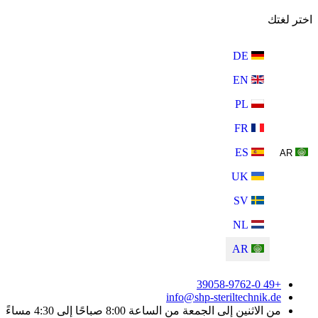
اختر لغتك
DE
EN
PL
FR
ES
AR
UK
SV
NL
AR
+49 39058-9762-0
info@shp-steriltechnik.de
من الاثنين إلى الجمعة من الساعة 8:00 صباحًا إلى 4:30 مساءً