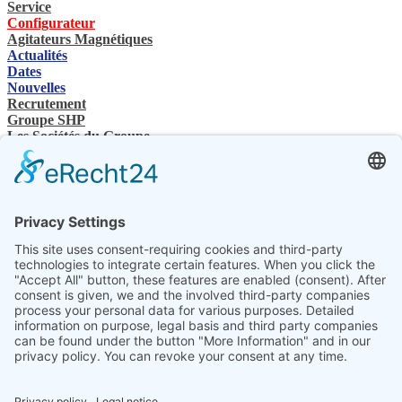
Service
Configurateur
Agitateurs Magnétiques
Actualités
Dates
Nouvelles
Recrutement
Groupe SHP
Les Sociétés du Groupe
Contacts
Nous contactez
Revendeurs spécialisés
SHP Connaissances spécialisées
Téléchargements SHP
Sélectionnez votre langue
DE
EN
PL
FR