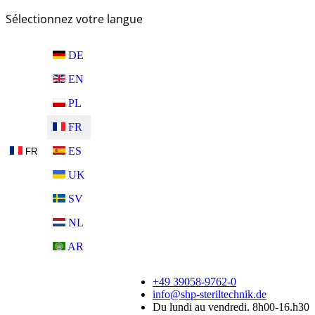
Sélectionnez votre langue
DE
EN
PL
FR
ES
FR
UK
SV
NL
AR
+49 39058-9762-0
info@shp-steriltechnik.de
Du lundi au vendredi. 8h00-16.h30