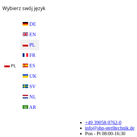
Wybierz swój język
DE
EN
PL
FR
ES
PL
UK
SV
NL
AR
+49 39058-9762-0
info@shp-steriltechnik.de
Pon - Pt 08:00-16:30