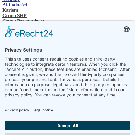
Aktualności
Kariera
Grupa SHP
Grupa Przemysłowa
Osoba kontaktowa
Kontakt
Sprzedawcy specjalistyczni
SHP Wiedza specjalistyczna
Pliki do pobrania SHP
Wybierz swój język
DE
EN
PL
FR
ES
PL
UK