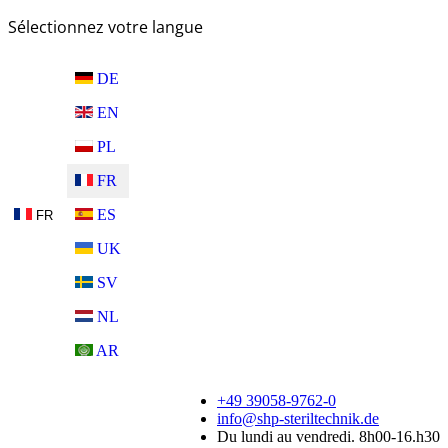
Sélectionnez votre langue
DE
EN
PL
FR
ES
FR
UK
SV
NL
AR
+49 39058-9762-0
info@shp-steriltechnik.de
Du lundi au vendredi. 8h00-16.h30