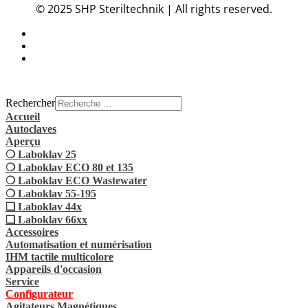
© 2025 SHP Steriltechnik | All rights reserved.
Rechercher
Accueil
Autoclaves
Aperçu
❍ Laboklav 25
❍ Laboklav ECO 80 et 135
❍ Laboklav ECO Wastewater
❍ Laboklav 55-195
❏ Laboklav 44x
❏ Laboklav 66xx
Accessoires
Automatisation et numérisation
IHM tactile multicolore
Appareils d'occasion
Service
Configurateur
Agitateurs Magnétiques