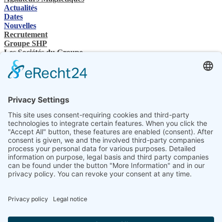
Actualités
Dates
Nouvelles
Recrutement
Groupe SHP
Les Sociétés du Groupe
Contacts
Nous contactez
Revendeurs spécialisés
SHP Connaissances spécialisées
Téléchargements SHP
Sélectionnez votre langue
DE
EN
PL
FR
ES
FR