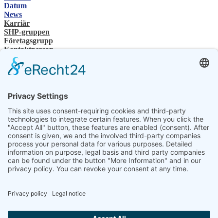
Datum
News
Karriär
SHP-gruppen
Företagsgrupp
Kontaktperson
Kontakt
Återförsäljare
SHP Expertis
SHP-nedladdningar
Konfigurator
Välj ditt språk
DE
EN
PL
FR
ES
SV