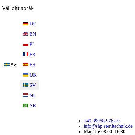
Välj ditt språk
DE
EN
PL
FR
ES
SV
UK
SV
NL
AR
+49 39058-9762-0
info@shp-steriltechnik.de
Mån–fre 08:00–16:30