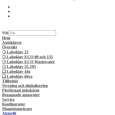
Sök
Hem
Autoklaver
Översikt
❍ Laboklav 25
❍ Laboklav ECO 80 och 135
❍ Laboklav ECO Wastewater
❍ Laboklav 55-195
❏ Laboklav 44x
❏ Laboklav 66xx
Tillbehör
Styrning och digitalisering
Flerfärgad pekskärm
Begagnade apparater
Service
Konfigurator
Magnetomrörare
Aktuellt