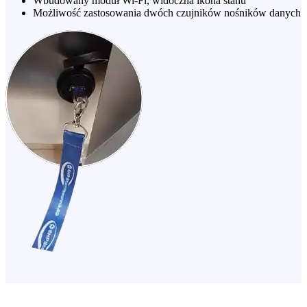
Wbudowany moduł Wi-Fi, widoczna ikona stanu
Możliwość zastosowania dwóch czujników nośników danych