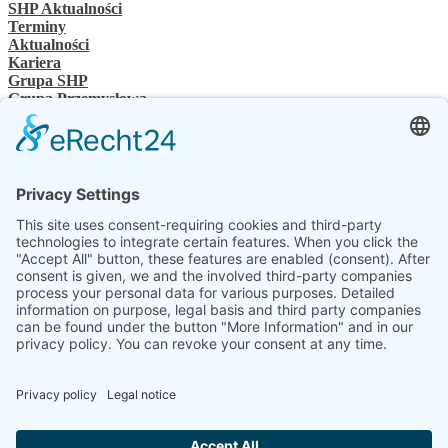
SHP Aktualności
Terminy
Aktualności
Kariera
Grupa SHP
Grupa Przemysłowa
Osoba kontaktowa
Kontakt
Sprzedawcy specjalistyczni
SHP Wiedza specjalistyczna
Pliki do pobrania SHP
Wybierz swój język
DE
EN
PL
FR
ES
PL
UK