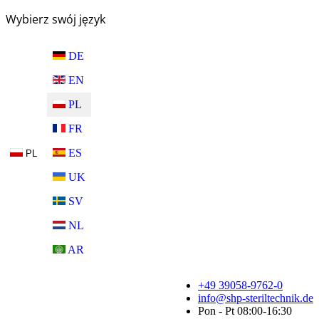
Wybierz swój język
DE
EN
PL
FR
ES
PL
UK
SV
NL
AR
+49 39058-9762-0
info@shp-steriltechnik.de
Pon - Pt 08:00-16:30