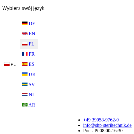
Wybierz swój język
DE
EN
PL
FR
ES
PL
UK
SV
NL
AR
+49 39058-9762-0
info@shp-steriltechnik.de
Pon - Pt 08:00-16:30