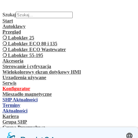
Szukaj
Start
Autoklawy
Przegląd
❍ Laboklav 25
❍ Laboklav ECO 80 i 135
❍ Laboklav ECO Wastewater
❍ Laboklav 55-195
Akcesoria
Sterowanie i cyfryzacja
Wielokolorowy ekran dotykowy HMI
Urządzenia używane
Serwis
Konfigurator
Mieszadło magnetyczne
SHP Aktualności
Terminy
Aktualności
Kariera
Grupa SHP
Grupa Przemysłowa
Osoba kontaktowa