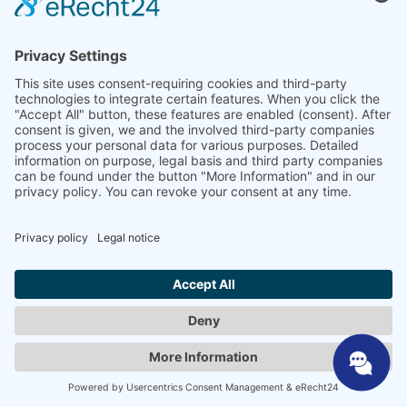
Kontakt
Sprzedawcy specjalistyczni
SHP Wiedza specjalistyczna
Pliki do pobrania SHP
Wybierz swój język
DE
EN
PL
FR
ES
PL
UK
SV
NL
AR