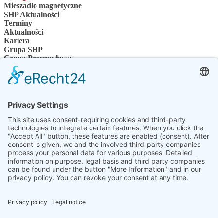
Mieszadło magnetyczne
SHP Aktualności
Terminy
Aktualności
Kariera
Grupa SHP
Grupa Przemysłowa
Osoba kontaktowa
Kontakt
Sprzedawcy specjalistyczni
SHP Wiedza specjalistyczna
Pliki do pobrania SHP
Wybierz swój język
DE
EN
PL
FR
ES
PL