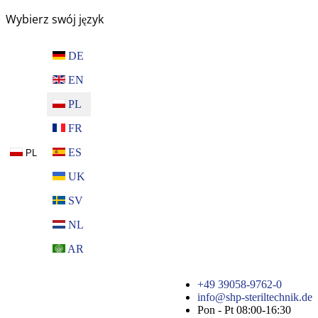
Wybierz swój język
DE
EN
PL
FR
ES
PL
UK
SV
NL
AR
+49 39058-9762-0
info@shp-steriltechnik.de
Pon - Pt 08:00-16:30