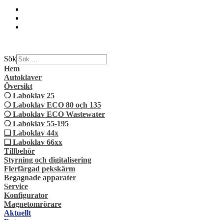
Sök
Hem
Autoklaver
Översikt
❍ Laboklav 25
❍ Laboklav ECO 80 och 135
❍ Laboklav ECO Wastewater
❍ Laboklav 55-195
❏ Laboklav 44x
❏ Laboklav 66xx
Tillbehör
Styrning och digitalisering
Flerfärgad pekskärm
Begagnade apparater
Service
Konfigurator
Magnetomrörare
Aktuellt