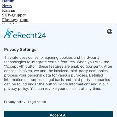
Datum
News
Karriär
SHP-gruppen
Företagsgrupp
Kontaktperson
Kontakt
Återförsäljare
SHP Expertis
SHP-nedladdningar
Konfigurator
Välj ditt språk
DE
EN
PL
FR
ES
SV
UK