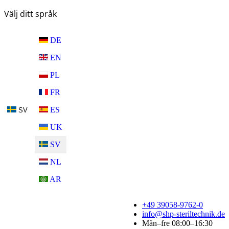
Välj ditt språk
DE
EN
PL
FR
ES
SV
UK
SV
NL
AR
+49 39058-9762-0
info@shp-steriltechnik.de
Mån–fre 08:00–16:30