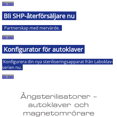
läs mer
Bli SHP-återförsäljare nu
Partnerskap med mervärde
.
läs mer
Konfigurator för autoklaver
Konfigurera din nya steriliseringsapparat från Laboklav-
serien nu.
läs mer
Ångsterilisatorer –
autoklaver och
magnetomrörare