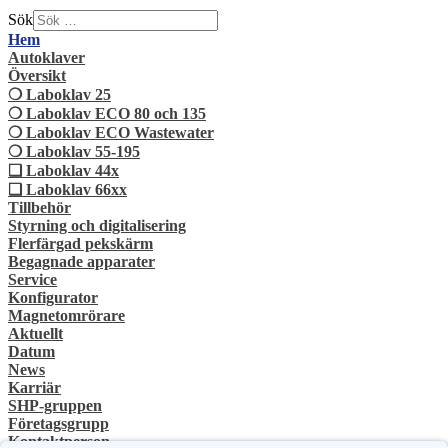
Sök
Hem
Autoklaver
Översikt
❍ Laboklav 25
❍ Laboklav ECO 80 och 135
❍ Laboklav ECO Wastewater
❍ Laboklav 55-195
❏ Laboklav 44x
❏ Laboklav 66xx
Tillbehör
Styrning och digitalisering
Flerfärgad pekskärm
Begagnade apparater
Service
Konfigurator
Magnetomrörare
Aktuellt
Datum
News
Karriär
SHP-gruppen
Företagsgrupp
Kontaktperson