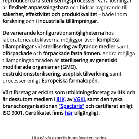
reproducerbara steriliseringsprocesser.
Våra lösningar
är
flexibelt anpassningsbara
och bidrar avgörande till
säkerhet, effektivitet och produktkvalitet
– både inom
forskning
och i
industriella tillämpningar.
De varierande konfigurationsmöjligheterna
hos
laboratorieautoklaverna möjliggör även
komplexa
tillämpningar
vid
sterilisering av flytande medier
samt
oförpackade
och
förpackade
fasta ämnen.
Andra möjliga
tillämpningsområden är
sterilisering av genetiskt
modifierade organismer (GMO)
,
destruktionssterilisering,
aseptisk tillverkning
samt
processer enligt
Europeiska farmakopén.
Vårt företag är erkänt som utbildningsföretag av IHK och
är dessutom medlem i
IHK,
av
VGKL
samt den tyska
branschorganisationen
”Spectaris”
och certifierat enligt
ISO 9001. Certifikatet finns
här
tillgängligt.
Lita på vår expertis inom ångsterilisering.