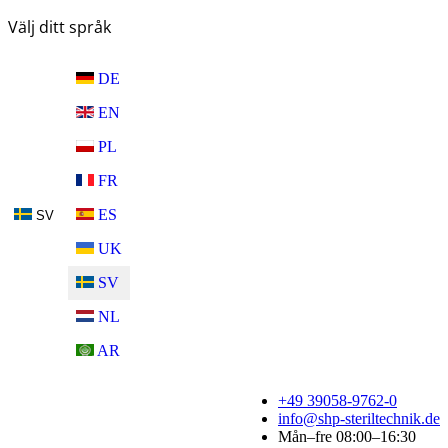
Välj ditt språk
DE
EN
PL
FR
ES
SV
UK
SV
NL
AR
+49 39058-9762-0
info@shp-steriltechnik.de
Mån–fre 08:00–16:30