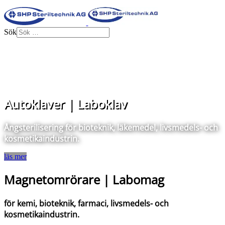
Sök
Autoklaver | Laboklav
Ångsterilisering för bioteknik, läkemedel, livsmedels- och
kosmetikaindustrin.
läs mer
Magnetomrörare | Labomag
för kemi, bioteknik, farmaci, livsmedels- och
kosmetikaindustrin.