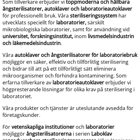
Som tillverkare erbjuder vi
toppmoderna och hållbara
ångsterilisatorer,
autoklaver och laboratorieautoklaver
för professionellt bruk. Våra
steriliseringssystem
har
utvecklats speciellt för
laboratorier,
särskilt
mikrobiologiska laboratorier, samt för användning vid
universitet, forskningsinstitut,
inom
livsmedelsindustrin
och läkemedelsindustrin
.
Våra
autoklaver och ångsterilisatorer
för laboratoriebruk
möjliggör en säker, effektiv och tillförlitlig sterilisering
och bidrar till att på ett tillförlitligt sätt eliminera
mikroorganismer och förhindra kontaminering. Som
erfarna tillverkare av
laboratorieautoklaver
erbjuder vi
högpresterande lösningar för olika krav på sterilisering i
laboratoriet.
Våra produkter och tjänster är uteslutande avsedda för
företagskunder.
För
vetenskapliga institutioner
och
laboratorier
möjliggör
ångsterilisatorerna
i serien
Laboklav