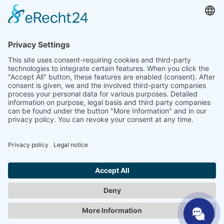
Kontakt
Återförsäljare
SHP Expertis
SHP-nedladdningar
Konfigurator
Välj ditt språk
DE
EN
PL
FR
ES
SV
UK
SV
NL
AR