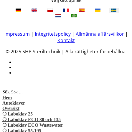
Välj ditt språk
Impressum
|
Integritetspolicy
|
Allmänna affärsvillkor
|
Kontakt
© 2025 SHP Steriltechnik | Alla rättigheter förbehållna.
Sök
Hem
Autoklaver
Översikt
❍ Laboklav 25
❍ Laboklav ECO 80 och 135
❍ Laboklav ECO Wastewater
❍ Laboklav 55-195