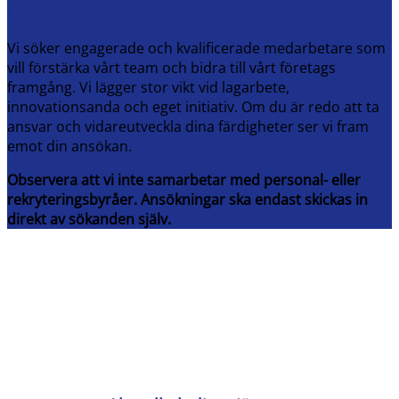
Motiverade medarbetare sökes
Vi söker engagerade och kvalificerade medarbetare som
vill förstärka vårt team och bidra till vårt företags
framgång. Vi lägger stor vikt vid lagarbete,
innovationsanda och eget initiativ. Om du är redo att ta
ansvar och vidareutveckla dina färdigheter ser vi fram
emot din ansökan.
Observera att vi inte samarbetar med personal- eller
rekryteringsbyråer. Ansökningar ska endast skickas in
direkt av sökanden själv.