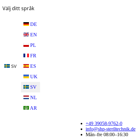
Välj ditt språk
DE
EN
PL
FR
ES
SV
UK
SV
NL
AR
+49 39058-9762-0
info@shp-steriltechnik.de
Mån–fre 08:00–16:30