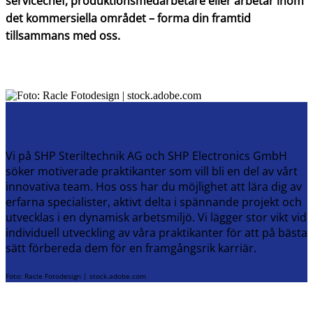
servicechef, produktionsmedarbetare eller arbetar inom
det kommersiella området – forma din framtid
tillsammans med oss.
Utbildning
Unga talanger sökes
Vi på SHP Steriltechnik AG och SHP Electronics GmbH
söker motiverade praktikanter som vill bli en del av vårt
innovativa team. Hos oss har du möjlighet att lära dig av
erfarna specialister, aktivt delta i spännande projekt och
utvecklas i en dynamisk arbetsmiljö. Vi lägger stor vikt vid
individuell utveckling av våra praktikanter för att på bästa
sätt förbereda dem för en framgångsrik karriär.
Foto: Racle Fotodesign | stock.adobe.com