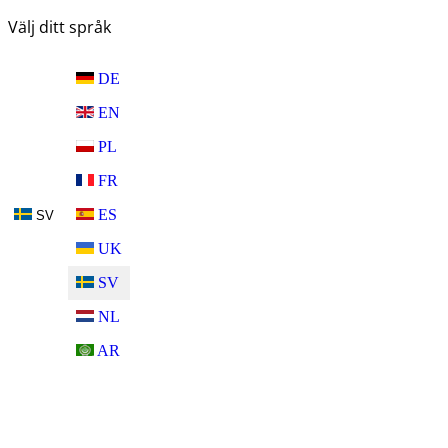
Välj ditt språk
DE
EN
PL
FR
ES
SV
UK
SV
NL
AR