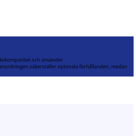
rkskompatibel och använder
manordningen säkerställer optimala förhållanden, medan