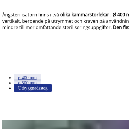
Ångsterilisatorn finns i två
olika kammarstorlekar
:
Ø 400 m
vertikalt, beroende på utrymmet och kraven på användningspl
mindre till mer omfattande steriliseringsuppgifter.
Den fle
ø 400 mm
ø 500 mm
Utbyggnadssteg