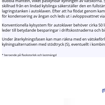
dubbla manteln, vilket påskyndar kylningen av vätskorna. S
skillnad från en lindad kylslinga säkerställer den en ful
lagringstanken i autoklaven. Efter att ha flödat genom kam
för kondensering av ångan och leds ut i avloppsvattnet vi
Konventionella kylsystem för autoklaver behöver cirka 50 
leder till betydande besparingar i driftskostnaderna och bid
Under återkylningsfasen kan man räkna med en vätskeförlus
kylningsalternativen med stödtryck (S), eventuellt i kombina
* beroende på flaskstorlek och lastmängd
(