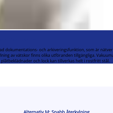
terilisatorserien
ad dokumentations- och arkiveringsfunktion, som är nätve
ing av vätskor finns olika utföranden tillgängliga. Vakuu
 plåtbeklädnader och lock kan tillverkas helt i rostfritt stål.
Alternativ M: Snabb återkylning