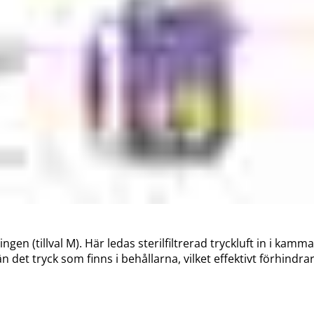
n (tillval M). Här ledas sterilfiltrerad tryckluft in i kamm
n det tryck som finns i behållarna, vilket effektivt förhindra