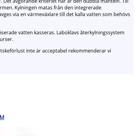
 Det avgörande kriteriet här är den dubbla manteln. Till
värmen. Kylningen matas från den integrerade
avges via en värmeväxlare till det kalla vatten som behövs
oniserade vatten kasseras. Laboklavs återkylningssystem
surser.
ätskeförlust inte är acceptabel rekommenderar vi
 M