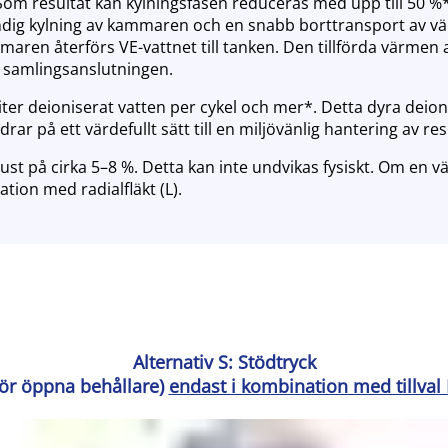
om resultat kan kylningsfasen reduceras med upp till 50 %*.
lständig kylning av kammaren och en snabb borttransport av 
maren återförs VE-vattnet till tanken. Den tillförda värmen 
a samlingsanslutningen.
liter deioniserat vatten per cykel och mer*. Detta dyra dei
rar på ett värdefullt sätt till en miljövänlig hantering av re
t på cirka 5–8 %. Detta kan inte undvikas fysiskt. Om en v
tion med radialfläkt (L).
Alternativ S: Stödtryck
för öppna behållare)
endast i kombination med tillval