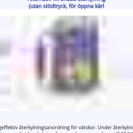
(utan stödtryck, för öppna kärl
geffektiv återkylningsanordning för vätskor. Under återkyln