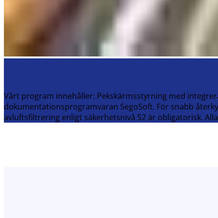
Laboklav 55-195
Utbyggnadssteg och tilläggskomponenter för ångs
Vårt program innehåller: Pekskärmsstyrning med integrer
dokumentationsprogramvaran SegoSoft. För snabb återkyln
avluftsfiltrering enligt säkerhetsnivå S2 är obligatorisk. Alla