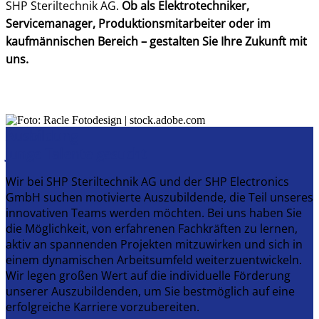
SHP Steriltechnik AG.
Ob als Elektrotechniker,
Servicemanager, Produktionsmitarbeiter oder im
kaufmännischen Bereich – gestalten Sie Ihre Zukunft mit
uns.
Ausbildung
Junge Talente gesucht
Wir bei SHP Steriltechnik AG und der SHP Electronics
GmbH suchen motivierte Auszubildende, die Teil unseres
innovativen Teams werden möchten. Bei uns haben Sie
die Möglichkeit, von erfahrenen Fachkräften zu lernen,
aktiv an spannenden Projekten mitzuwirken und sich in
einem dynamischen Arbeitsumfeld weiterzuentwickeln.
Wir legen großen Wert auf die individuelle Förderung
unserer Auszubildenden, um Sie bestmöglich auf eine
erfolgreiche Karriere vorzubereiten.