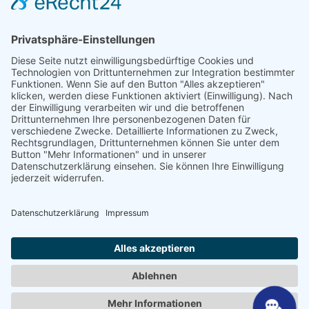
Kontakt
Fachhändler
SHP Fachwissen
SHP FAQ´s
SHP Downloads
Konfigurator
Sprache auswählen
DE
EN
PL
FR
ES
DE
UK
SV
NL