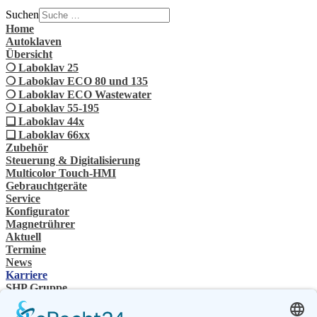
Suchen
Home
Autoklaven
Übersicht
❍ Laboklav 25
❍ Laboklav ECO 80 und 135
❍ Laboklav ECO Wastewater
❍ Laboklav 55-195
❏ Laboklav 44x
❏ Laboklav 66xx
Zubehör
Steuerung & Digitalisierung
Multicolor Touch-HMI
Gebrauchtgeräte
Service
Konfigurator
Magnetrührer
Aktuell
Termine
News
Karriere
SHP Gruppe
Unternehmensgruppe
Ansprechpartner