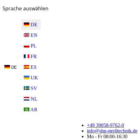
Sprache auswählen
DE
EN
PL
FR
ES
DE
UK
SV
NL
AR
+49 39058-9762-0
info@shp-steriltechnik.de
Mo - Fr 08:00-16:30