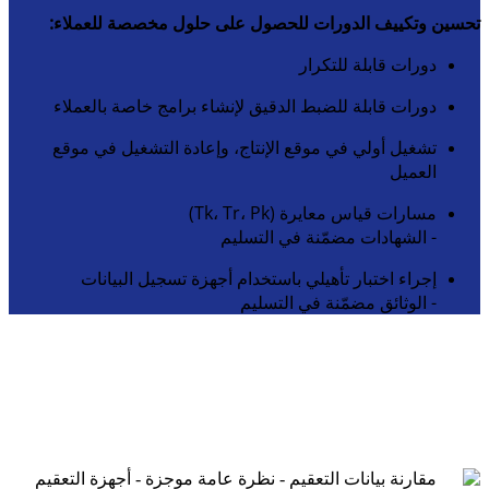
تحسين وتكييف الدورات للحصول على حلول مخصصة للعملاء:
دورات قابلة للتكرار
دورات قابلة للضبط الدقيق لإنشاء برامج خاصة بالعملاء
تشغيل أولي في موقع الإنتاج، وإعادة التشغيل في موقع
العميل
مسارات قياس معايرة (Tk، Tr، Pk)
- الشهادات مضمّنة في التسليم
إجراء اختبار تأهيلي باستخدام أجهزة تسجيل البيانات
- الوثائق مضمّنة في التسليم