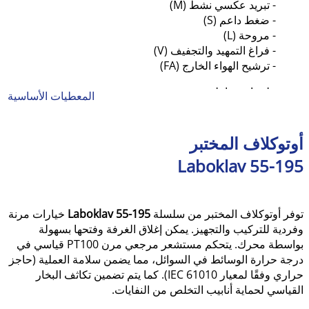
- تبريد عكسي نشط (M)
- ضغط داعم (S)
- مروحة (L)
- فراغ التمهيد والتجفيف (V)
- ترشيح الهواء الخارج (FA)
ملحقات شاملة:
المعطيات الأساسية
سلال، دلاء، أرفف، جهاز رفع للأحمال الثقيلة
أنظمة التغذية، قواعد، حاويات تجميع المكثفات
أوتوكلاف المختبر
Laboklav 55-195
توفر أوتوكلاف المختبر من سلسلة
Laboklav 55-195
خيارات مرنة
وفردية للتركيب والتجهيز. يمكن إغلاق الغرفة وفتحها بسهولة
بواسطة محرك. يتحكم مستشعر مرجعي مرن PT100 قياسي في
درجة حرارة الوسائط في السوائل، مما يضمن سلامة العملية (حاجز
حراري وفقًا لمعيار IEC 61010). كما يتم تضمين تكاثف البخار
القياسي لحماية أنابيب التخلص من النفايات.