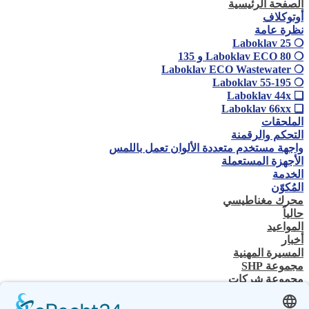
الصفحة الرئيسية
أوتوكلاف
نظرة عامة
❍ Laboklav 25
❍ Laboklav ECO 80 و 135
❍ Laboklav ECO Wastewater
❍ Laboklav 55-195
❏ Laboklav 44x
❏ Laboklav 66xx
الملحقات
التحكم والرقمنة
واجهة مستخدم متعددة الألوان تعمل باللمس
الأجهزة المستعملة
الخدمة
المُكوّن
محرك مغناطيسي
حالياً
المواعيد
أخبار
المسيرة المهنية
مجموعة SHP
مجموعة شركات
جهة الاتصال
اتصل بنا