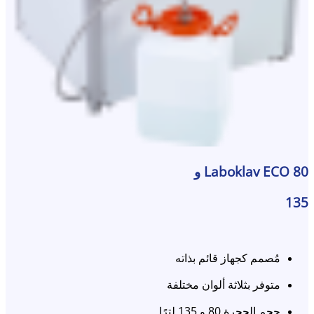
Laboklav ECO 80 و
135
مُصمم كجهاز قائم بذاته
متوفر بثلاثة ألوان مختلفة
حجم الحجرة 80 و 135 لترًا