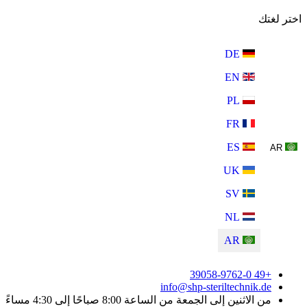
اختر لغتك
DE
EN
PL
FR
ES
AR
UK
SV
NL
AR
+49 39058-9762-0
info@shp-steriltechnik.de
من الاثنين إلى الجمعة من الساعة 8:00 صباحًا إلى 4:30 مساءً