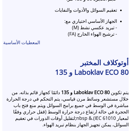
تعقيم السوائل والأدوات والنفايات
الجهاز الأساسي اختياري مع:
- تبريد عكسي نشط (M)
- ترشيح الهواء الخارج (FA)
المعطيات الأساسية
ملحقات شاملة:
سلال، دلاء، أرفف، جهاز رفع للأحمال الثقيلة، حاوية تجميع
المكثفات
أوتوكلاف المختبر
Laboklav ECO 80 و 135
يتم تكوين
Laboklav ECO 80 و 135
دائمًا كجهاز قائم بذاته. من
خلال مستشعر وسائط مرن قياسي، يتم التحكم في درجة الحرارة
مباشرة في الوسط في جميع برامج السوائل ويتم منع فتح باب
الحجرة في حالة ارتفاع درجة حرارة الوسط (قفل حراري وفقًا
لمعيار IEC 61010).& nbsp;لتقليل أوقات الدورات في تعقيم
السوائل، يمكن تجهيز الجهاز بنظام تبريد الهواء.