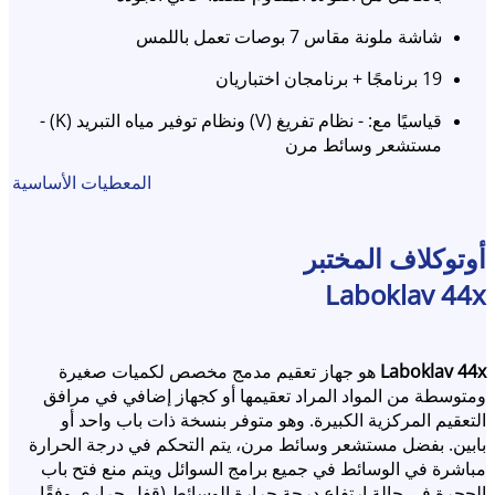
شاشة ملونة مقاس 7 بوصات تعمل باللمس
19 برنامجًا + برنامجان اختباريان
قياسيًا مع: - نظام تفريغ (V) ونظام توفير مياه التبريد (K) -
مستشعر وسائط مرن
المعطيات الأساسية
الجهاز الأساسي متوفر اختياريًا مع: - تبريد سريع بدون/مع
ضغط دعم (M+S) - ترشيح الهواء الخارج (FA) - حاجز للتركيب
المانع لتسرب الغاز
أوتوكلاف المختبر
ملحقات شاملة: نظام نقل وتحميل، سلال، أحواض، ضاغط،
Laboklav 44x
طابعة أو برنامج
Laboklav 44x
هو جهاز تعقيم مدمج مخصص لكميات صغيرة
ومتوسطة من المواد المراد تعقيمها أو كجهاز إضافي في مرافق
التعقيم المركزية الكبيرة. وهو متوفر بنسخة ذات باب واحد أو
بابين. بفضل مستشعر وسائط مرن، يتم التحكم في درجة الحرارة
مباشرة في الوسائط في جميع برامج السوائل ويتم منع فتح باب
الحجرة في حالة ارتفاع درجة حرارة الوسائط (قفل حراري وفقًا