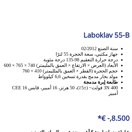
Laboklav 55-B
سنة الصنع 02/2012
جهاز مكتبي، سعة الحجرة 55 لترًا
درجة حرارة التعقيم 98-135 درجة مئوية
الأبعاد (العرض × الارتفاع × العمق بالمليمتر) 740 × 765 × 600
حجم الحجرة (القطر × العمق بالملليمتر) 410 × 760
مولد بخار مدمج بقدرة تسخين 6,6 كيلوواط
طابعة إبرة مدمجة
3N 400 فولت~ (±5٪)، 50 هرتز، 16 أمبير، قابس CEE 16
أمبير
8.500,- €*
شاملة ضمان لمدة 6 أشهر ضد عيوب المواد والتصنيع