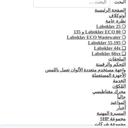
البحث
الصفحة الرئيسية
أوتوكلاف
نظرة عامة
❍ Laboklav 25
❍ Laboklav ECO 80 و 135
❍ Laboklav ECO Wastewater
❍ Laboklav 55-195
❏ Laboklav 44x
❏ Laboklav 66xx
الملحقات
التحكم والرقمنة
واجهة مستخدم متعددة الألوان تعمل باللمس
الأجهزة المستعملة
الخدمة
المُكوّن
محرك مغناطيسي
حالياً
المواعيد
أخبار
المسيرة المهنية
مجموعة SHP
مجموعة شركات