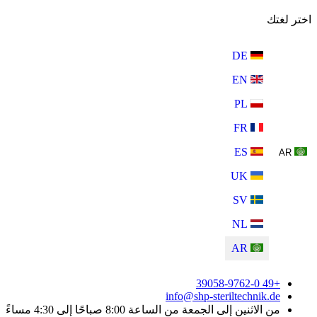
اختر لغتك
DE
EN
PL
FR
ES
AR
UK
SV
NL
AR
+49 39058-9762-0
info@shp-steriltechnik.de
من الاثنين إلى الجمعة من الساعة 8:00 صباحًا إلى 4:30 مساءً