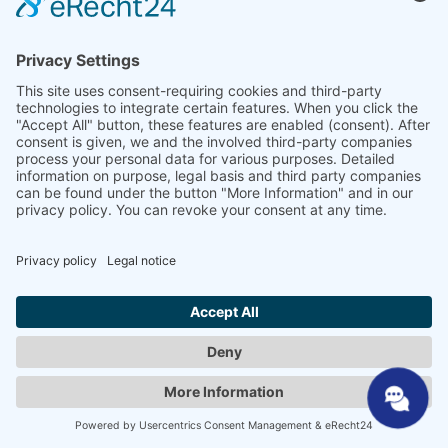
Ir al producto
Seleccione su idioma
Aviso legal
|
Protección de datos
|
CGC
|
Contacto
© 2025 SHP Steriltechnik | All rights reserved.