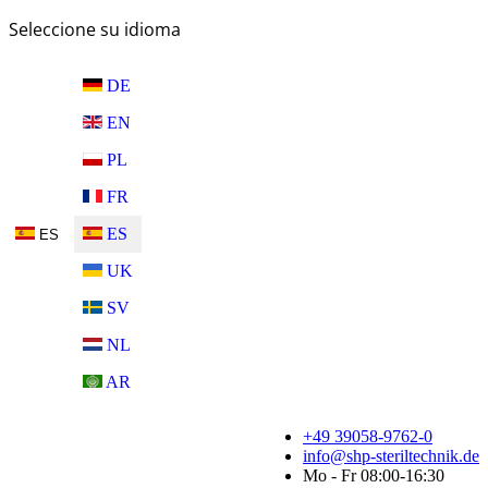
Seleccione su idioma
DE
EN
PL
FR
ES
ES
UK
SV
NL
AR
+49 39058-9762-0
info@shp-steriltechnik.de
Mo - Fr 08:00-16:30