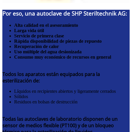
Por eso, una autoclave de SHP Steriltechnik AG:
Alta calidad en el asesoramiento
Larga vida útil
Servicio de primera clase
Rápida disponibilidad de piezas de repuesto
Recuperación de calor
Uso múltiple del agua desionizada
Consumo muy económico de recursos en general
Todos los aparatos están equipados para la
esterilización de:
Líquidos en recipientes abiertos y ligeramente cerrados
Sólidos
Residuos en bolsas de destrucción
Todas las autoclaves de laboratorio disponen de un
sensor de medios flexible (PT100) y de un bloqueo
térmico para la esterilización de líquidos.