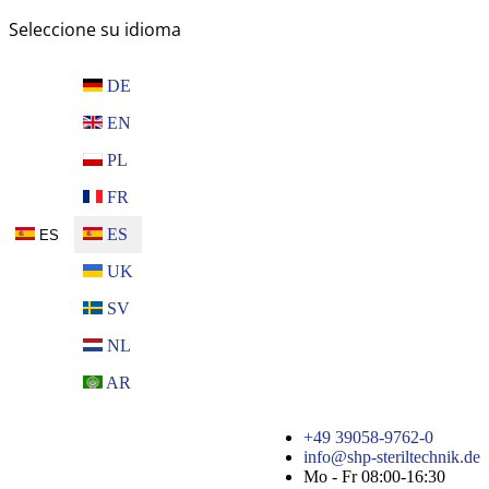
Seleccione su idioma
DE
EN
PL
FR
ES
ES
UK
SV
NL
AR
+49 39058-9762-0
info@shp-steriltechnik.de
Mo - Fr 08:00-16:30