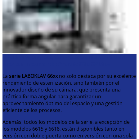
Laboklav 666, 669, 6612, 6615 y 6618: esterilización eficaz al
vapor con un volumen de cámara de 375 a 897 litros.
La
serie LABOKLAV 66xx
no solo destaca por su excelente
rendimiento de esterilización, sino también por el
innovador diseño de su cámara, que presenta una
práctica forma angular para garantizar un
aprovechamiento óptimo del espacio y una gestión
eficiente de los procesos.
Además, todos los modelos de la serie, a excepción de
los modelos 6615 y 6618, están disponibles tanto en
versión con doble puerta como en versión con una sola