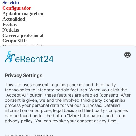
Servicio
Configurador
Agitador magnético
Actualidad
Fechas
Noticias
Carrera profesional
Grupo SHP
Grupo empresarial
Personas de contacto
Contacto
Distribuidor especializado
Conocimientos técnicos de SHP
Descargas de SHP
Seleccione su idioma
DE
EN
PL
FR