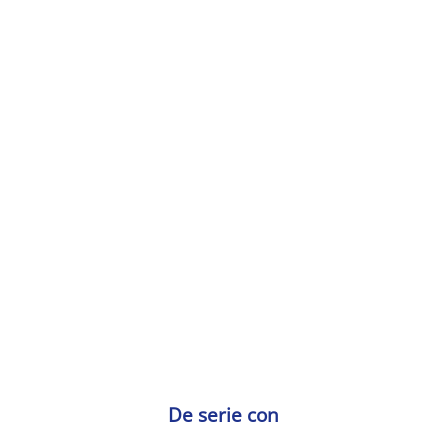
Serie Laboklav 66xx: diseñada para
una amplia gama de aplicaciones.
De serie con