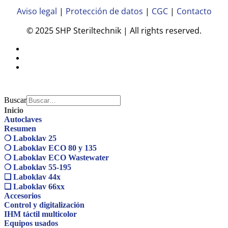
Aviso legal
|
Protección de datos
|
CGC
|
Contacto
© 2025 SHP Steriltechnik | All rights reserved.
Buscar
Inicio
Autoclaves
Resumen
❍ Laboklav 25
❍ Laboklav ECO 80 y 135
❍ Laboklav ECO Wastewater
❍ Laboklav 55-195
❏ Laboklav 44x
❏ Laboklav 66xx
Accesorios
Control y digitalización
IHM táctil multicolor
Equipos usados