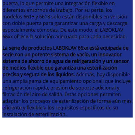
puerta, lo que permite una integración flexible en
diferentes entornos de trabajo. Por su parte, los
modelos 6615 y 6618 solo están disponibles en versión
con doble puerta para garantizar una carga y descarga
especialmente cómodas. De este modo, el LABOKLAV
66xx ofrece la solución adecuada para cada necesidad.
La serie de productos LABOKLAV 66xx está equipada de
serie con un potente sistema de vacío, un innovador
sistema de ahorro de agua de refrigeración y un sensor
de medios flexible que garantiza una esterilización
precisa y segura de los líquidos.
Además, hay disponible
una amplia gama de equipamiento opcional, que incluye
refrigeración rápida, presión de soporte adicional y
filtración del aire de salida. Estas opciones permiten
adaptar los procesos de esterilización de forma aún más
eficiente y flexible a los requisitos específicos de su
instalación de esterilización.