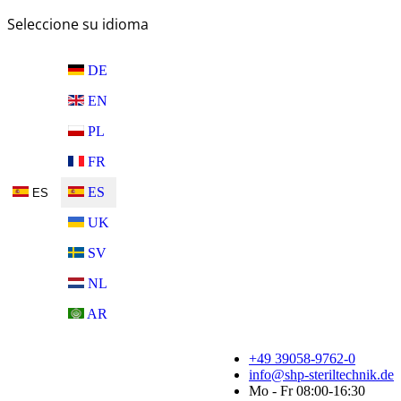
Seleccione su idioma
DE
EN
PL
FR
ES
ES
UK
SV
NL
AR
+49 39058-9762-0
info@shp-steriltechnik.de
Mo - Fr 08:00-16:30