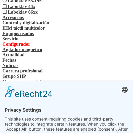
❍ Laboklav 55-195
❏ Laboklav 44x
❏ Laboklav 66xx
Accesorios
Control y digitalización
IHM táctil multicolor
Equipos usados
Servicio
Configurador
Agitador magnético
Actualidad
Fechas
Noticias
Carrera profesional
Grupo SHP
Grupo empresarial
Personas de contacto
Contacto
Distribuidor especializado
Conocimientos técnicos de SHP
Descargas de SHP
Seleccione su idioma