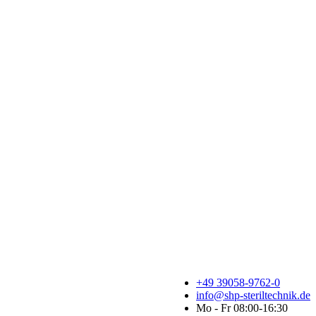
+49 39058-9762-0
info@shp-steriltechnik.de
Mo - Fr 08:00-16:30