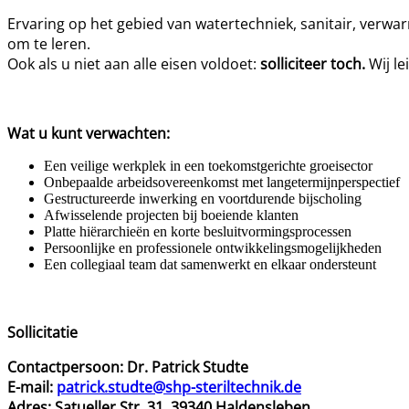
Ervaring op het gebied van watertechniek, sanitair, verwa
om te leren.
Ook als u niet aan alle eisen voldoet:
solliciteer toch.
Wij le
Wat u kunt verwachten:
Een veilige werkplek in een toekomstgerichte groeisector
Onbepaalde arbeidsovereenkomst met langetermijnperspectief
Gestructureerde inwerking en voortdurende bijscholing
Afwisselende projecten bij boeiende klanten
Platte hiërarchieën en korte besluitvormingsprocessen
Persoonlijke en professionele ontwikkelingsmogelijkheden
Een collegiaal team dat samenwerkt en elkaar ondersteunt
Sollicitatie
Contactpersoon: Dr. Patrick Studte
E-mail:
patrick.studte@shp-steriltechnik.de
Adres: Satueller Str. 31, 39340 Haldensleben