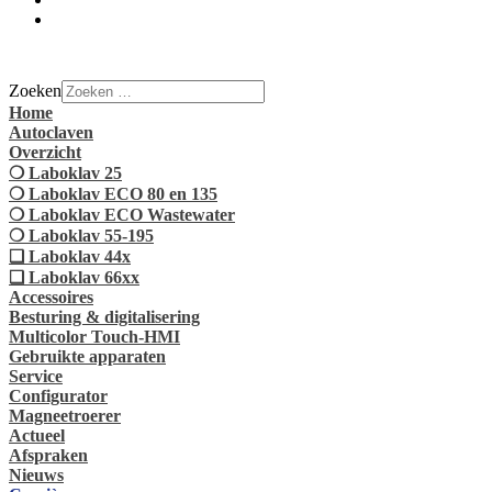
Zoeken
Home
Autoclaven
Overzicht
❍ Laboklav 25
❍ Laboklav ECO 80 en 135
❍ Laboklav ECO Wastewater
❍ Laboklav 55-195
❏ Laboklav 44x
❏ Laboklav 66xx
Accessoires
Besturing & digitalisering
Multicolor Touch-HMI
Gebruikte apparaten
Service
Configurator
Magneetroerer
Actueel
Afspraken
Nieuws