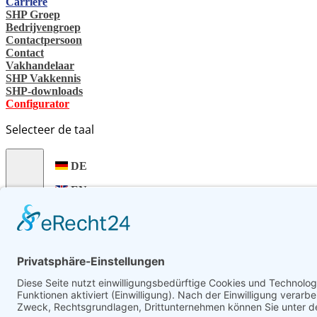
Carrière
SHP Groep
Bedrijvengroep
Contactpersoon
Contact
Vakhandelaar
SHP Vakkennis
SHP-downloads
Configurator
Selecteer de taal
DE
EN
PL
FR
ES
NL
UK
SV