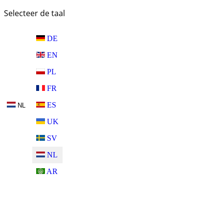
Selecteer de taal
DE
EN
PL
FR
ES
NL
UK
SV
NL
AR