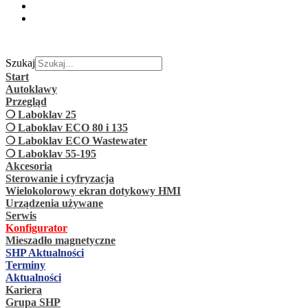
Szukaj
Start
Autoklawy
Przegląd
❍ Laboklav 25
❍ Laboklav ECO 80 i 135
❍ Laboklav ECO Wastewater
❍ Laboklav 55-195
Akcesoria
Sterowanie i cyfryzacja
Wielokolorowy ekran dotykowy HMI
Urządzenia używane
Serwis
Konfigurator
Mieszadło magnetyczne
SHP Aktualności
Terminy
Aktualności
Kariera
Grupa SHP