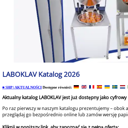
LABOKLAV Katalog 2026
■ SHP | AKTUALNOŚCI
Dostępne również:
Aktualny katalog LABOKLAV
jest już dostępny jako
cyfrowy 
Po raz pierwszy w naszym katalogu prezentujemy – obok 
przeglądaj go bezpośrednio online lub zamów wersję papier
Kliknij w poniższy link, aby zapoznać się z pełną ofertą: