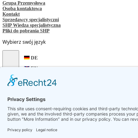
Grupa Przemysłowa
Osoba kontaktowa
Kontakt
Sprzedawcy specjalistyczni
SHP Wiedza specjalistyczna
Pliki do pobrania SHP
Wybierz swój język
DE
EN
PL
FR
ES
PL
UK
SV
NL