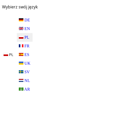
Wybierz swój język
DE
EN
PL
FR
ES
PL
UK
SV
NL
AR