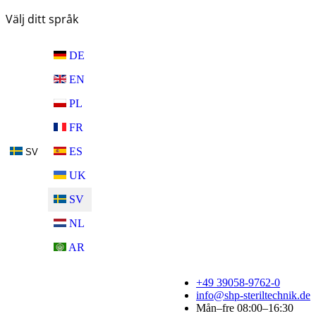
Välj ditt språk
DE
EN
PL
FR
ES
SV
UK
SV
NL
AR
+49 39058-9762-0
info@shp-steriltechnik.de
Mån–fre 08:00–16:30