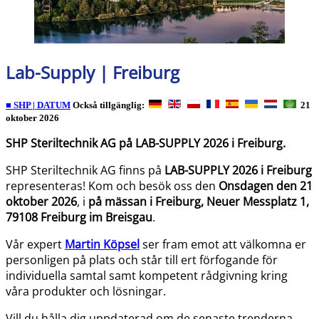
Lab-Supply | Freiburg
■ SHP | DATUM
Också tillgänglig:
21
oktober 2026
SHP Steriltechnik AG på LAB-SUPPLY 2026 i Freiburg.
SHP Steriltechnik AG finns på
LAB-SUPPLY 2026 i Freiburg
representeras! Kom och besök oss den
Onsdagen den 21
oktober 2026
, i
på mässan i Freiburg, Neuer Messplatz 1,
79108 Freiburg im Breisgau
.
Vår expert
Martin Köpsel
ser fram emot att välkomna er
personligen på plats och står till ert förfogande för
individuella samtal samt kompetent rådgivning kring
våra produkter och lösningar.
Vill du hålla dig uppdaterad om de senaste trenderna