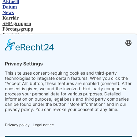
Aktuellt
Datum
News
Karriär
SHP-gruppen
Företagsgrupp
Kontaktperson
Kontakt
Återförsäljare
SHP Expertis
SHP-nedladdningar
Konfigurator
Välj ditt språk
DE
EN
PL
FR
ES
SV