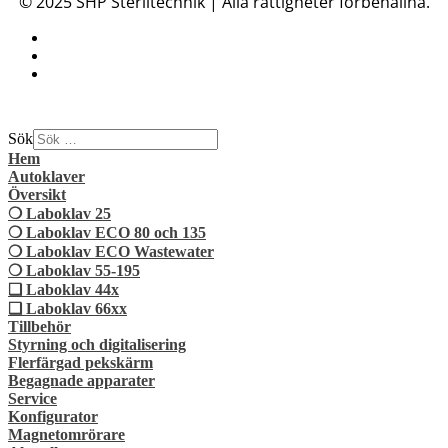
© 2025 SHP Steriltechnik | Alla rättigheter förbehållna.
Sök
Hem
Autoklaver
Översikt
❍ Laboklav 25
❍ Laboklav ECO 80 och 135
❍ Laboklav ECO Wastewater
❍ Laboklav 55-195
❏ Laboklav 44x
❏ Laboklav 66xx
Tillbehör
Styrning och digitalisering
Flerfärgad pekskärm
Begagnade apparater
Service
Konfigurator
Magnetomrörare