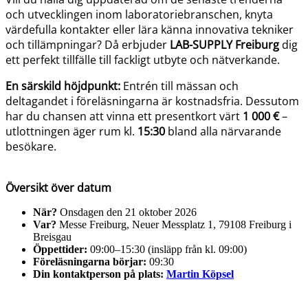
och utvecklingen inom laboratoriebranschen, knyta
värdefulla kontakter eller lära känna innovativa tekniker
och tillämpningar? Då erbjuder
LAB-SUPPLY Freiburg
dig
ett perfekt tillfälle till fackligt utbyte och nätverkande.
En särskild höjdpunkt:
Entrén till mässan och
deltagandet i föreläsningarna är kostnadsfria. Dessutom
har du chansen att vinna ett presentkort värt
1 000 €
–
utlottningen äger rum kl.
15:30
bland alla närvarande
besökare.
Översikt över datum
När?
Onsdagen den 21 oktober 2026
Var?
Messe Freiburg, Neuer Messplatz 1, 79108 Freiburg i
Breisgau
Öppettider:
09:00–15:30 (insläpp från kl. 09:00)
Föreläsningarna börjar:
09:30
Din kontaktperson på plats:
Martin Köpsel