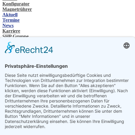
Konfigurator
Magnetrührer
Aktuell
Termine
News
Karriere
SHP Gruppe
Unternehmensgruppe
Ansprechpartner
Kontakt
Fachhändler
SHP Fachwissen
SHP FAQ´s
SHP Downloads
Konfigurator
Sprache auswählen
DE
EN
PL