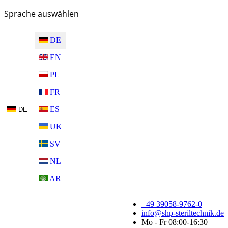
Sprache auswählen
DE
EN
PL
FR
ES
DE
UK
SV
NL
AR
+49 39058-9762-0
info@shp-steriltechnik.de
Mo - Fr 08:00-16:30