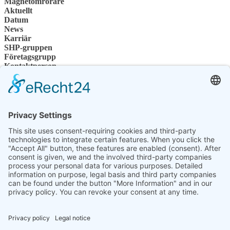
Magnetomrörare
Aktuellt
Datum
News
Karriär
SHP-gruppen
Företagsgrupp
Kontaktperson
Kontakt
Återförsäljare
SHP Expertis
SHP-nedladdningar
Konfigurator
Välj ditt språk
DE
EN
PL
FR
ES
SV