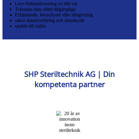
Live-förhandsvisning av ditt val
Tekniska data alltid tillgängliga
Erbjudande, broschyrer eller rådgivning
säker dataöverföring och dataskydd
snabbt till målet
Starta nu
SHP Steriltechnik AG | Din
kompetenta partner