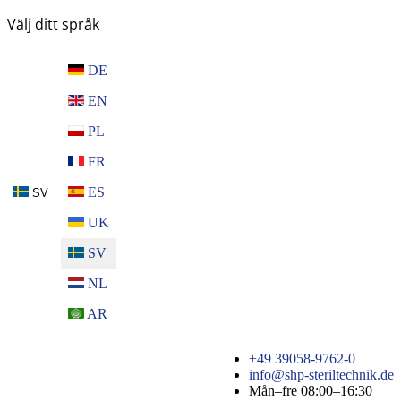
Välj ditt språk
DE
EN
PL
FR
ES
SV
UK
SV
NL
AR
+49 39058-9762-0
info@shp-steriltechnik.de
Mån–fre 08:00–16:30