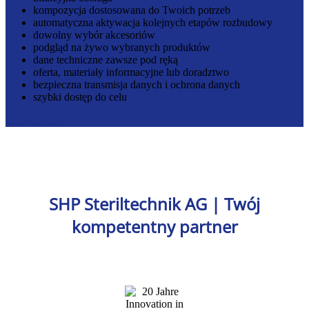
kompozycja dostosowana do Twoich potrzeb
automatyczna aktywacja kolejnych etapów rozbudowy
dowolny wybór akcesoriów
podgląd na żywo wybranych produktów
dane techniczne zawsze pod ręką
oferta, materiały informacyjne lub doradztwo
bezpieczna transmisja danych i ochrona danych
szybki dostęp do celu
Zacznij teraz
SHP Steriltechnik AG | Twój
kompetentny partner