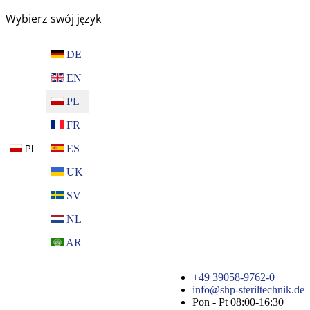
Wybierz swój język
DE
EN
PL
FR
ES
PL
UK
SV
NL
AR
+49 39058-9762-0
info@shp-steriltechnik.de
Pon - Pt 08:00-16:30