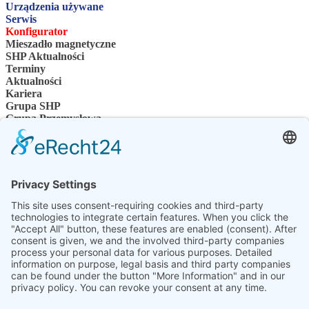
Urządzenia używane
Serwis
Konfigurator
Mieszadło magnetyczne
SHP Aktualności
Terminy
Aktualności
Kariera
Grupa SHP
Grupa Przemysłowa
Osoba kontaktowa
Kontakt
Sprzedawcy specjalistyczni
SHP Wiedza specjalistyczna
Pliki do pobrania SHP
Wybierz swój język
DE
EN
PL