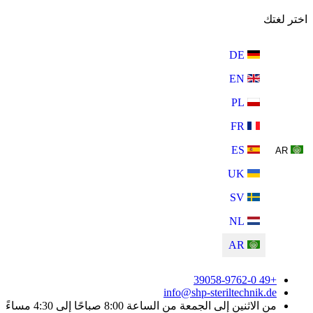
اختر لغتك
DE
EN
PL
FR
ES
AR
UK
SV
NL
AR
+49 39058-9762-0
info@shp-steriltechnik.de
من الاثنين إلى الجمعة من الساعة 8:00 صباحًا إلى 4:30 مساءً