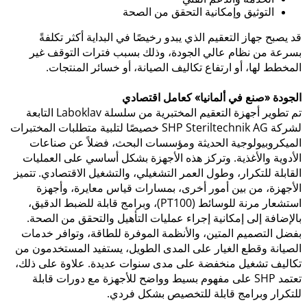
التوثيق وإمكانية التحقق من الصحة
قد يصبح جهاز التعقيم الذي يبدو رخيصًا في البداية أكثر تكلفةً
بسرعة من نظام عالي الجودة، وذلك بسبب فترات التوقف غير
المخطط لها، أو ارتفاع تكاليف الصيانة، أو خسائر المنتجات.
الجودة «صنع في ألمانيا» كعامل اقتصادي
تم تطوير أجهزة التعقيم المختبرية من سلسلة Laboklav التابعة
لشركة SHP Steriltechnik AG خصيصًا لتلبية متطلبات المختبرات
الميكروبيولوجية الحديثة ومؤسسات البحث، فضلاً عن صناعات
الأدوية والأغذية. وتركز هذه الأجهزة بشكل أساسي على العمليات
القابلة للتكرار، وطول العمر التشغيلي، والتشغيل الاقتصادي. تتميز
الأجهزة، من بين أمور أخرى، بمسارات قياس معايرة، وأجهزة
استشعار مرنة للوسائط (PT100)، وبرامج قابلة للضبط الدقيق،
بالإضافة إلى إمكانية إجراء عمليات التأهيل والتحقق من الصحة.
بفضل التصميم المتين، والأنظمة الموفرة للطاقة، وتوافر خدمات
الصيانة وقطع الغيار على المدى الطويل، يستفيد المستخدمون من
تكاليف تشغيل منخفضة على مدى سنوات عديدة. علاوة على ذلك،
تعتمد SHP على مفهوم بسيط وواضح للأجهزة مع دورات قابلة
للتكرار وبرامج قابلة للتخصيص بشكل فردي.