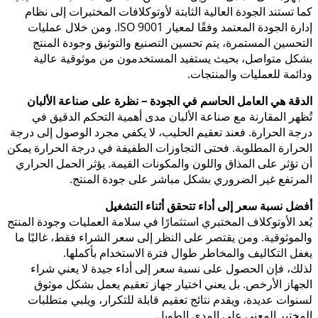
كما تستند الجودة العالية الثابتة لأوتوكلافات المختبرات إلى نظام
إدارة الجودة المعتمد وفقًا لمعيار ISO 9001. ومن خلال عمليات
التحسين المستمرة، يتم تحسين التصنيع والتوثيق وجودة المنتج
بشكل متواصل، بحيث يستفيد المستخدمون من موثوقية عالية
ودائمة للعمليات والمنتجات.
الدقة هي العامل الحاسم في الجودة – نظرة على صناعة الألبان
تُظهر المقارنة مع صناعة الألبان مدى أهمية التحكم الدقيق في
درجة الحرارة. فعند تعقيم الحليب، لا يكفي مجرد الوصول إلى درجة
الحرارة المطلوبة. فحتى التجاوزات الطفيفة في درجة الحرارة يمكن
أن تؤثر على المذاق واللون والمكونات القيمة. يؤثر الحمل الحراري
المرتفع غير الضروري بشكل مباشر على جودة المنتج.
أفضل نسبة سعر إلى أداء تتحقق أثناء التشغيل
يُعد الأوتوكلاف المختبري استثمارًا في سلامة العمليات وجودة المنتج
والموثوقية. ومن يقتصر على النظر إلى سعر الشراء فقط، غالبًا ما
يغفل التكاليف والمخاطر طوال فترة الاستخدام بأكملها.
لذلك، فإن الحصول على نسبة سعر إلى أداء جيدة لا يعني شراء
الجهاز الأرخص. بل يعني اختيار جهاز تعقيم يعمل بشكل موثوق
لسنوات عديدة، ويقدم نتائج تعقيم قابلة للتكرار، ويلبي متطلبات
المختبر المعني على المدى الطويل.