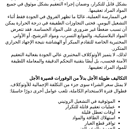
بشكل قابل للتكرار، وضمان إجراء التعقيم بشكل موثوق في جميع
المواد المراد تعقيمها.
في الممارسة العملية، غالبًا ما تظهر الفروق في الجودة فقط أثناء
التشغيل اليومي. فحتى التجاوزات الطفيفة في درجة الحرارة يمكن
أن تسبب ضغطًا غير ضروري على المواد الحساسة. فقد تتعرض
المواد البلاستيكية، والموانع التسرب، ومواد الترشيح، أو الأواني
المختبرية الخاصة للتقادم المبكر أو الهشاشة نتيجة الإجهاد الحراري
المتكرر.
لذلك، لا يتميز الأوتوكلاف المختبري عالي الجودة بفعالية التعقيم
الآمنة فحسب، بل أيضًا بتقنية التحكم الدقيقة والمعاملة اللطيفة
للمواد المراد تعقيمها.
التكاليف طويلة الأجل بدلاً من الوفورات قصيرة الأجل
لا يمثل سعر الشراء سوى جزء من التكلفة الإجمالية للأوتوكلاف.
فطوال فترة الاستخدام الكاملة، تلعب عوامل أخرى دورًا حاسمًا:
الموثوقية في التشغيل الروتيني
عمليات تعقيم قابلة للتكرار
أوقات تعطل قليلة
استهلاك الطاقة والمواد
توافر قطع الغيار
الخدمة والدعم الفني