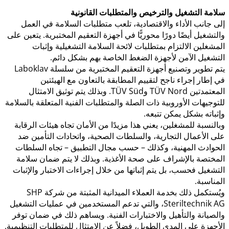
سلامة التشغيل والترخيص والمتطلبات القانونية
إلى جانب الأداء والاقتصادية، تلعب متطلبات السلامة في العمل
والتشغيل أيضًا دورًا محوريًّا في أجهزة التعقيم المختبرية. يتعين على
المشغلين الالتزام بمتطلبات لائحة السلامة التشغيلية وإثبات
التشغيل الآمن لأجهزة الضغط الخاصة بهم بشكل دائم.
يتم تطوير وتصنيع أجهزة التعقيم المختبرية من سلسلة Laboklav
في إطار إجراء ناجح لتقييم المطابقة بالتعاون مع الهيئتين
المعتمدتين TÜV Nord وTÜV Süd. وبذلك يتم توثيق الامتثال
للتوجيهات الأوروبية ذات الصلة والمتطلبات الفنية المتعلقة بالسلامة
وإثباته بشكل يمكن تتبعه.
وبالنسبة للمشغلين، يعني هذا مزيدًا من الأمان تجاه هيئات الرقابة
على الأعمال التجارية، والسلطات الصحية، واتحادات التأمين ضد
الحوادث المهنية، وكذلك – حسب مجال التطبيق – تجاه السلطات
المختصة بالإشراف على صحة الأغذية. وبذلك لا يتم ضمان سلامة
التشغيل فحسب، بل يتم إثباتها من خلال إجراءات الاختبار والإثبات
المناسبة.
ويُستكمل ذلك بخدمة العملاء الميدانية المثبتة من شركة SHP
Steriltechnik AG، والتي تدعم المستخدمين في عمليات التشغيل
والصيانة والتأهيل والاختبارات الفنية. ويساهم ذلك في ضمان توفر
الأجهزة على المدى الطويل، فضلاً عن الامتثال للمتطلبات التنظيمية.