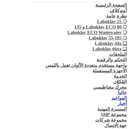
الصفحة الرئيسية
أوتوكلاف
نظرة عامة
❍ Laboklav 25
❍ Laboklav ECO 80 و 135
❍ Laboklav ECO Wastewater
❍ Laboklav 55-195
❏ Laboklav 44x
❏ Laboklav 66xx
الملحقات
التحكم والرقمنة
واجهة مستخدم متعددة الألوان تعمل باللمس
الأجهزة المستعملة
الخدمة
المُكوّن
محرك مغناطيسي
حالياً
المواعيد
أخبار
المسيرة المهنية
مجموعة SHP
مجموعة شركات
جهة الاتصال