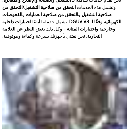
نحن نقدم خدمات شاملة لـ
التشغيل
و
الصيانة
و
الإصلاح
و
المعايرة
.
وتشمل هذه الخدمات
التحقق من صلاحية التشغيل/التحقق من
صلاحية التشغيل
و
التحقق من صلاحية العمليات
و
الفحوصات
الكهربائية وفقًا لـ DGUV V3
. تشمل خدماتنا أيضًا
اختبارات داخلية
وخارجية واختبارات المتانة
– وكل ذلك
بغض النظر عن العلامة
التجارية
. نحن نعتني بأجهزتك بسرعة وكفاءة وموثوقية.