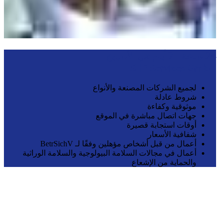
24 ساعة - 7 أيام في الأسبوع
SHP Services GmbH
لجميع الشركات المصنعة والأنواع
شروط عادلة
موثوقية وكفاءة
جهات اتصال مباشرة في الموقع
أوقات استجابة قصيرة
شفافية الأسعار
أعمال من قبل أشخاص مؤهلين وفقًا لـ BetrSichV
أعمال في مجالات السلامة البيولوجية والسلامة الوراثية
والحماية من الإشعاع