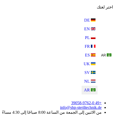
اختر لغتك
DE
EN
PL
FR
ES
AR
UK
SV
NL
AR
+49 39058-9762-0
info@shp-steriltechnik.de
من الاثنين إلى الجمعة من الساعة 8:00 صباحًا إلى 4:30 مساءً