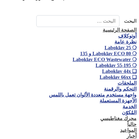
البحث
الصفحة الرئيسية
أوتوكلاف
نظرة عامة
❍ Laboklav 25
❍ Laboklav ECO 80 و 135
❍ Laboklav ECO Wastewater
❍ Laboklav 55-195
❏ Laboklav 44x
❏ Laboklav 66xx
الملحقات
التحكم والرقمنة
واجهة مستخدم متعددة الألوان تعمل باللمس
الأجهزة المستعملة
الخدمة
المُكوّن
محرك مغناطيسي
حالياً
المواعيد
أخبار