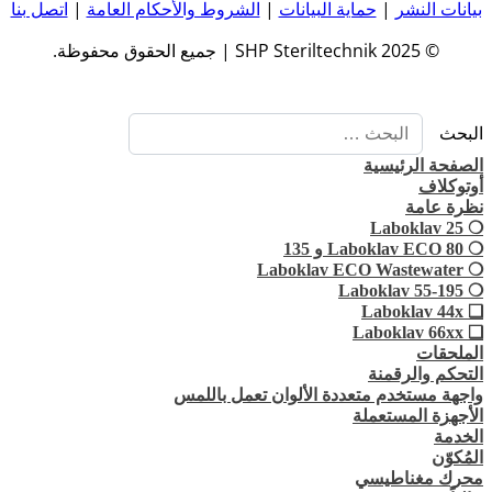
بيانات النشر
|
حماية البيانات
|
الشروط والأحكام العامة
|
اتصل بنا
© 2025 SHP Steriltechnik | جميع الحقوق محفوظة.
البحث
الصفحة الرئيسية
أوتوكلاف
نظرة عامة
❍ Laboklav 25
❍ Laboklav ECO 80 و 135
❍ Laboklav ECO Wastewater
❍ Laboklav 55-195
❏ Laboklav 44x
❏ Laboklav 66xx
الملحقات
التحكم والرقمنة
واجهة مستخدم متعددة الألوان تعمل باللمس
الأجهزة المستعملة
الخدمة
المُكوّن
محرك مغناطيسي