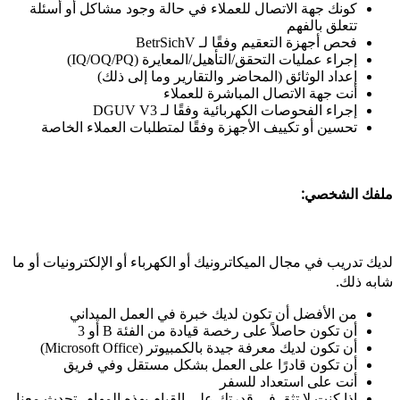
كونك جهة الاتصال للعملاء في حالة وجود مشاكل أو أسئلة
تتعلق بالفهم
فحص أجهزة التعقيم وفقًا لـ BetrSichV
إجراء عمليات التحقق/التأهيل/المعايرة (IQ/OQ/PQ)
إعداد الوثائق (المحاضر والتقارير وما إلى ذلك)
أنت جهة الاتصال المباشرة للعملاء
إجراء الفحوصات الكهربائية وفقًا لـ DGUV V3
تحسين أو تكييف الأجهزة وفقًا لمتطلبات العملاء الخاصة
ملفك الشخصي:
لديك تدريب في مجال الميكاترونيك أو الكهرباء أو الإلكترونيات أو ما
شابه ذلك.
من الأفضل أن تكون لديك خبرة في العمل الميداني
أن تكون حاصلاً على رخصة قيادة من الفئة B أو 3
أن تكون لديك معرفة جيدة بالكمبيوتر (Microsoft Office)
أن تكون قادرًا على العمل بشكل مستقل وفي فريق
أنت على استعداد للسفر
إذا كنت لا تثق في قدرتك على القيام بهذه المهام، تحدث معنا