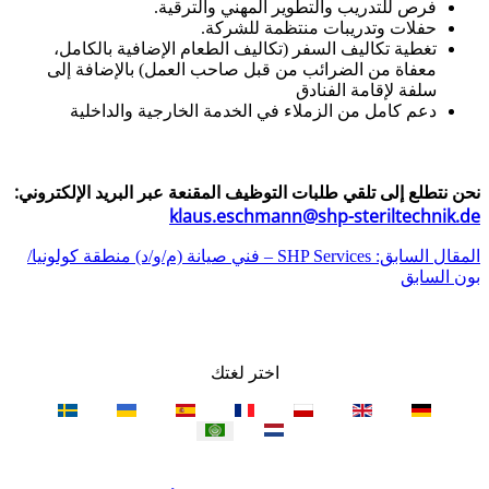
فرص للتدريب والتطوير المهني والترقية.
حفلات وتدريبات منتظمة للشركة.
تغطية تكاليف السفر (تكاليف الطعام الإضافية بالكامل،
معفاة من الضرائب من قبل صاحب العمل) بالإضافة إلى
سلفة لإقامة الفنادق
دعم كامل من الزملاء في الخدمة الخارجية والداخلية
نحن نتطلع إلى تلقي طلبات التوظيف المقنعة عبر البريد الإلكتروني:
klaus.eschmann@shp-steriltechnik.de
المقال السابق: SHP Services – فني صيانة (م/و/د) منطقة كولونيا/
بون
السابق
اختر لغتك