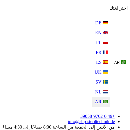
اختر لغتك
DE
EN
PL
FR
ES
AR
UK
SV
NL
AR
+49 39058-9762-0
info@shp-steriltechnik.de
من الاثنين إلى الجمعة من الساعة 8:00 صباحًا إلى 4:30 مساءً