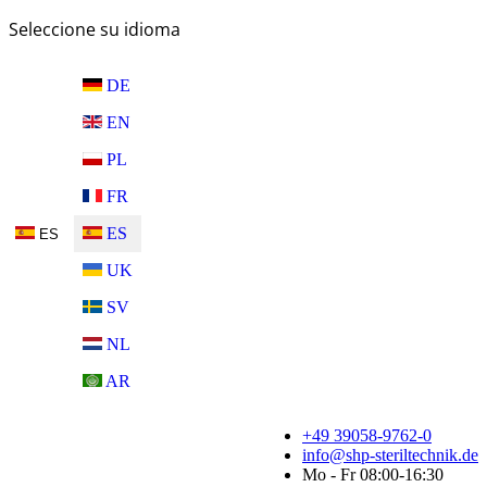
Seleccione su idioma
DE
EN
PL
FR
ES
ES
UK
SV
NL
AR
+49 39058-9762-0
info@shp-steriltechnik.de
Mo - Fr 08:00-16:30