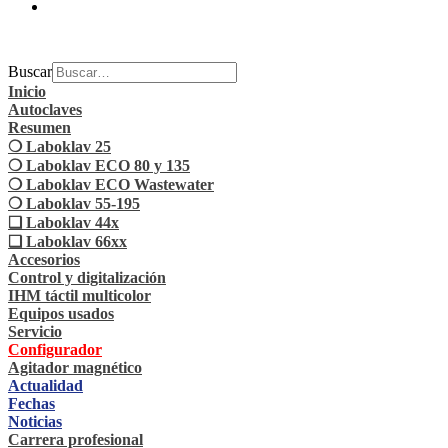
Buscar
Inicio
Autoclaves
Resumen
❍ Laboklav 25
❍ Laboklav ECO 80 y 135
❍ Laboklav ECO Wastewater
❍ Laboklav 55-195
❏ Laboklav 44x
❏ Laboklav 66xx
Accesorios
Control y digitalización
IHM táctil multicolor
Equipos usados
Servicio
Configurador
Agitador magnético
Actualidad
Fechas
Noticias
Carrera profesional