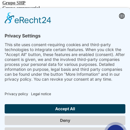
Grupo SHP
Grupo empresarial
Personas de contacto
Contacto
Distribuidor especializado
Conocimientos técnicos de SHP
Descargas de SHP
Seleccione su idioma
DE
EN
PL
FR
ES
ES
UK
SV
NL