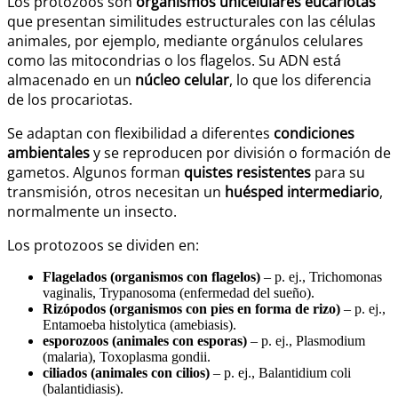
Los protozoos son
organismos unicelulares eucariotas
que presentan similitudes estructurales con las células
animales, por ejemplo, mediante orgánulos celulares
como las mitocondrias o los flagelos. Su ADN está
almacenado en un
núcleo celular
, lo que los diferencia
de los procariotas.
Se adaptan con flexibilidad a diferentes
condiciones
ambientales
y se reproducen por división o formación de
gametos. Algunos forman
quistes resistentes
para su
transmisión, otros necesitan un
huésped intermediario
,
normalmente un insecto.
Los protozoos se dividen en:
Flagelados (organismos con flagelos)
– p. ej., Trichomonas
vaginalis, Trypanosoma (enfermedad del sueño).
Rizópodos (organismos con pies en forma de rizo)
– p. ej.,
Entamoeba histolytica (amebiasis).
esporozoos (animales con esporas)
– p. ej., Plasmodium
(malaria), Toxoplasma gondii.
ciliados (animales con cilios)
– p. ej., Balantidium coli
(balantidiasis).