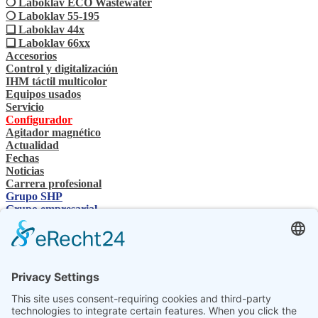
❍ Laboklav ECO Wastewater
❍ Laboklav 55-195
❏ Laboklav 44x
❏ Laboklav 66xx
Accesorios
Control y digitalización
IHM táctil multicolor
Equipos usados
Servicio
Configurador
Agitador magnético
Actualidad
Fechas
Noticias
Carrera profesional
Grupo SHP
Grupo empresarial
Personas de contacto
Contacto
Distribuidor especializado
Conocimientos técnicos de SHP
Descargas de SHP
Seleccione su idioma