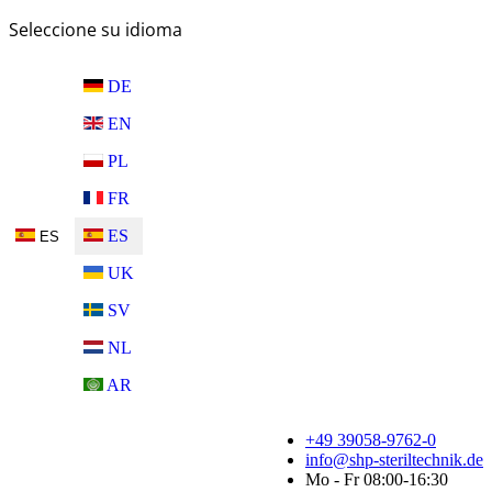
Seleccione su idioma
DE
EN
PL
FR
ES
ES
UK
SV
NL
AR
+49 39058-9762-0
info@shp-steriltechnik.de
Mo - Fr 08:00-16:30