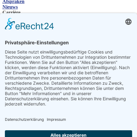
Afspraken
Nieuws
Carrière
SHP Groep
Bedrijvengroep
Contactpersoon
Contact
Vakhandelaar
SHP Vakkennis
SHP-downloads
Configurator
Selecteer de taal
DE
EN
PL
FR
ES
NL
UK