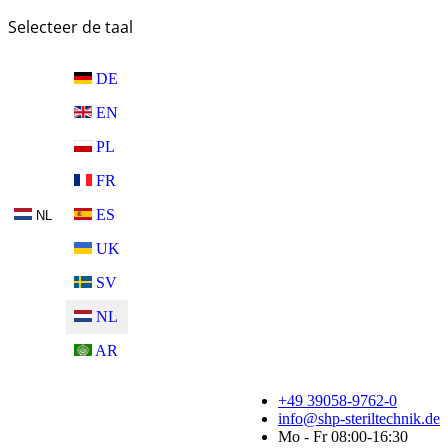
Selecteer de taal
DE
EN
PL
FR
ES
NL
UK
SV
NL
AR
+49 39058-9762-0
info@shp-steriltechnik.de
Mo - Fr 08:00-16:30