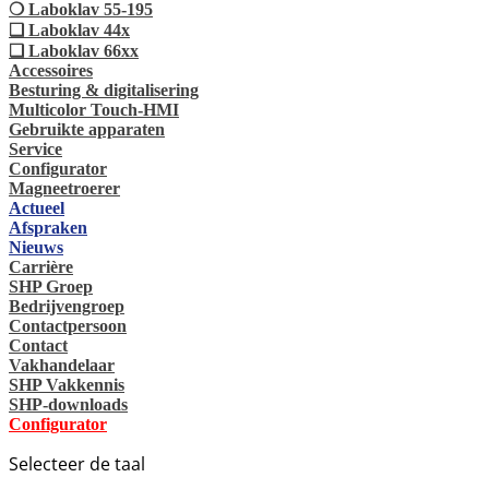
❍ Laboklav 55-195
❏ Laboklav 44x
❏ Laboklav 66xx
Accessoires
Besturing & digitalisering
Multicolor Touch-HMI
Gebruikte apparaten
Service
Configurator
Magneetroerer
Actueel
Afspraken
Nieuws
Carrière
SHP Groep
Bedrijvengroep
Contactpersoon
Contact
Vakhandelaar
SHP Vakkennis
SHP-downloads
Configurator
Selecteer de taal