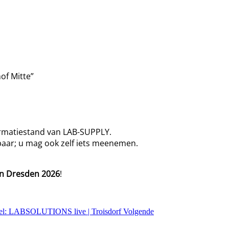
of Mitte”
ormatiestand van LAB-SUPPLY.
gbaar; u mag ook zelf iets meenemen.
n Dresden 2026
!
kel: LABSOLUTIONS live | Troisdorf
Volgende