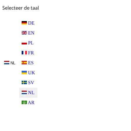
Selecteer de taal
DE
EN
PL
FR
ES
NL
UK
SV
NL
AR