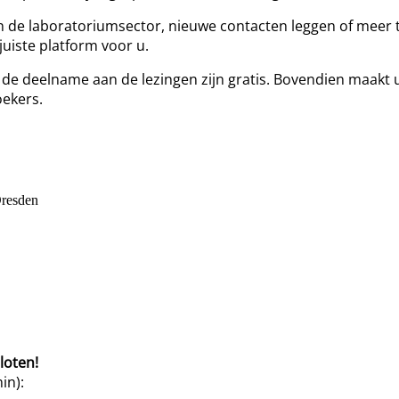
n in de laboratoriumsector, nieuwe contacten leggen of mee
juiste platform voor u.
 de deelname aan de lezingen zijn gratis. Bovendien maakt
oekers.
Dresden
loten!
in):