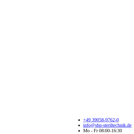
+49 39058-9762-0
info@shp-steriltechnik.de
Mo - Fr 08:00-16:30