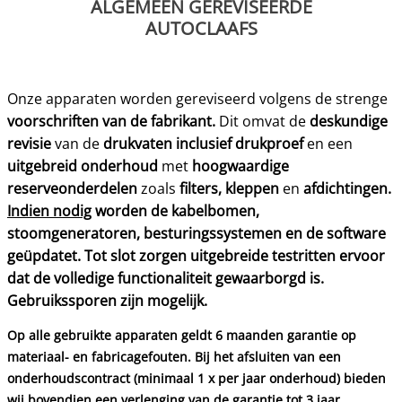
ALGEMEEN GEREVISEERDE
AUTOCLAAFS
Onze apparaten worden gereviseerd volgens de strenge
voorschriften van de fabrikant.
Dit omvat de
deskundige
revisie
van de
drukvaten
inclusief drukproef
en een
uitgebreid onderhoud
met
hoogwaardige
reserveonderdelen
zoals
filters, kleppen
en
afdichtingen.
Indien nodig
worden de kabelbomen,
stoomgeneratoren, besturingssystemen en de software
geüpdatet. Tot slot zorgen uitgebreide testritten ervoor
dat de volledige functionaliteit gewaarborgd is.
Gebruikssporen zijn mogelijk.
Op alle gebruikte apparaten geldt 6 maanden garantie op
materiaal- en fabricagefouten. Bij het afsluiten van een
onderhoudscontract (minimaal 1 x per jaar onderhoud) bieden
wij bovendien een verlenging van de garantie tot 3 jaar.