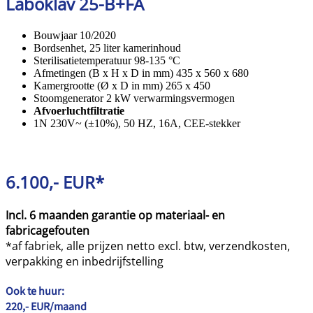
Laboklav 25-B+FA
Bouwjaar 10/2020
Bordsenhet, 25 liter kamerinhoud
Sterilisatietemperatuur 98-135 °C
Afmetingen (B x H x D in mm) 435 x 560 x 680
Kamergrootte (Ø x D in mm) 265 x 450
Stoomgenerator 2 kW verwarmingsvermogen
Afvoerluchtfiltratie
1N 230V~ (±10%), 50 HZ, 16A, CEE-stekker
6.100,- EUR*
Incl. 6 maanden garantie op materiaal- en
fabricagefouten
*af fabriek, alle prijzen netto excl. btw, verzendkosten,
verpakking en inbedrijfstelling
Ook te huur
:
220,- EUR/maand