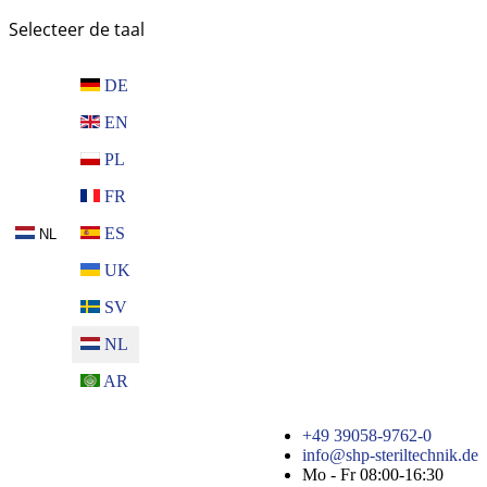
Selecteer de taal
DE
EN
PL
FR
ES
NL
UK
SV
NL
AR
+49 39058-9762-0
info@shp-steriltechnik.de
Mo - Fr 08:00-16:30