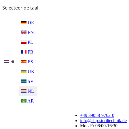
Selecteer de taal
DE
EN
PL
FR
ES
NL
UK
SV
NL
AR
+49 39058-9762-0
info@shp-steriltechnik.de
Mo - Fr 08:00-16:30