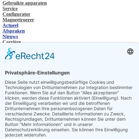
Gebruikte apparaten
Service
Configurator
Magneetroerer
Actueel
Afspraken
Nieuws
Carrière
SHP Groep
Bedrijvengroep
Contactpersoon
Contact
Vakhandelaar
SHP Vakkennis
SHP-downloads
Configurator
Selecteer de taal
DE
EN
PL