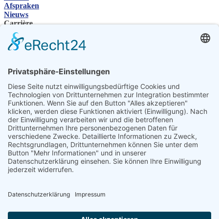
Afspraken
Nieuws
Carrière
SHP Groep
Bedrijvengroep
Contactpersoon
Contact
Vakhandelaar
SHP Vakkennis
SHP-downloads
Configurator
Selecteer de taal
DE
EN
PL
FR
ES
NL