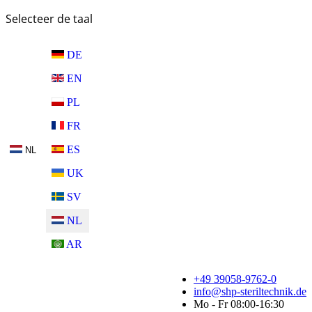
Selecteer de taal
DE
EN
PL
FR
ES
NL
UK
SV
NL
AR
+49 39058-9762-0
info@shp-steriltechnik.de
Mo - Fr 08:00-16:30