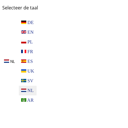
Selecteer de taal
DE
EN
PL
FR
ES
NL
UK
SV
NL
AR