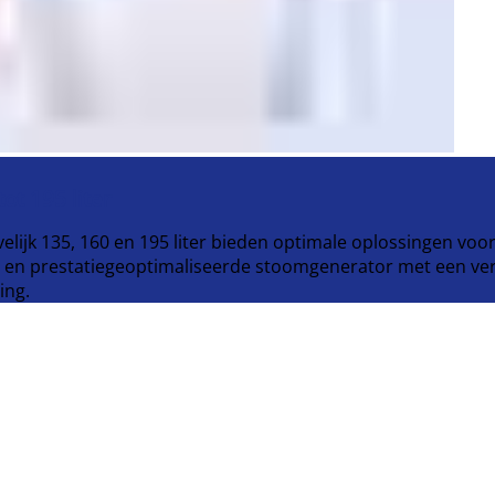
ot 195 liter
jk 135, 160 en 195 liter bieden optimale oplossingen voor l
de en prestatiegeoptimaliseerde stoomgenerator met een ver
ing.