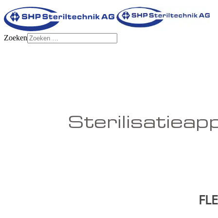
Zoeken
Sterilisatiea
FL