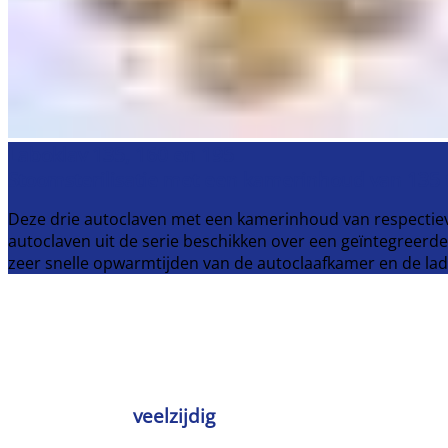
Laboklav 135, 160 en 195
Stoomsterilisatie met een kamerinhoud van 135 t
Deze drie autoclaven met een kamerinhoud van respectieveli
autoclaven uit de serie beschikken over een geïntegreer
zeer snelle opwarmtijden van de autoclaafkamer en de lad
veelzijdig