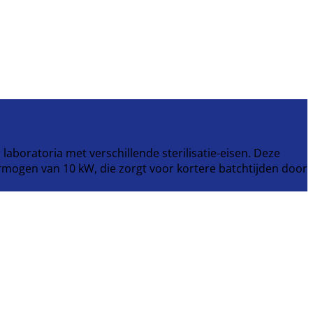
aboratoria met verschillende sterilisatie-eisen. Deze
mogen van 10 kW, die zorgt voor kortere batchtijden door