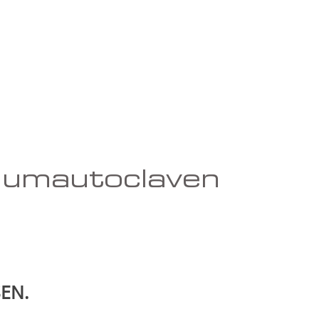
riumautoclaven
EN.