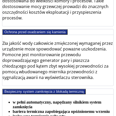
dostosowana do wielkości komory i procesów. Takie
dostosowanie mocy grzewczej prowadzi do znacznych
oszczędności kosztów eksploatacji i przyspieszenia
procesów.
Ochrona przed osadzaniem się kamienia
Zła jakość wody całkowicie zmiękczonej wymaganej przez
urządzenie może spowodować poważne uszkodzenia.
Pomocne jest monitorowanie przewodu
doprowadzającego generator pary i płaszcza
chłodzącego pod kątem zbyt wysokiej przewodności za
pomocą wbudowanego miernika przewodności z
sygnalizacją awarii na wyświetlaczu sterownika.
Bezpieczny system zamknięcia z blokadą termiczną
w pełni automatyczny, napędzany silnikiem system
zamknięcia
bariera termiczna zapobiegająca opóźnionemu wrzeniu