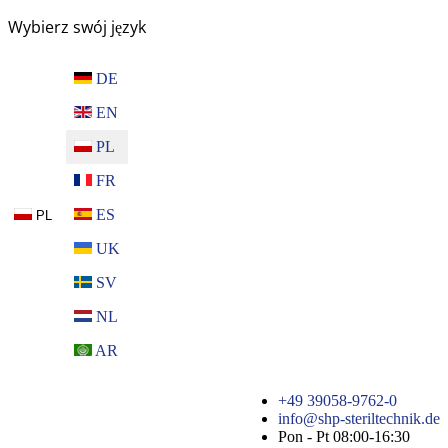
Wybierz swój język
DE
EN
PL
FR
ES
PL
UK
SV
NL
AR
+49 39058-9762-0
info@shp-steriltechnik.de
Pon - Pt 08:00-16:30