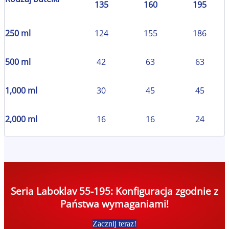
135
160
195
250 ml
124
155
186
500 ml
42
63
63
1,000 ml
30
45
45
2,000 ml
16
16
24
Seria Laboklav 55-195: Konfiguracja zgodnie z
Państwa wymaganiami!
Zacznij teraz!