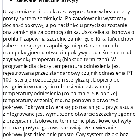
izolowane termicznie uchwyty
Urządzenia serii Laboklav są wyposażone w bezpieczny i
prosty system zamknięcia. Po załadowaniu wystarczy
docisnąć pokrywę, a po naciśnięciu przycisku zostanie
ona zamknięta za pomocą silnika. Uszczelka silikonowa o
profilu T zapewnia szczelne zamknięcie. Kilka łańcuchów
zabezpieczających zapobiega niepożądanemu lub
manipulacyjnemu otwarciu pokrywy pod ciśnieniem lub
zbyt wysoką temperaturą (blokada termiczna). W
programie dla cieczy temperatura odniesienia jest
rejestrowana przez standardowy czujnik odniesienia PT
100 i steruje rozpoczęciem sterylizacji. Dopiero po
osiągnięciu w naczyniu odniesienia ustawionej
temperatury odniesienia (co najmniej 5 K poniżej
temperatury wrzenia) można ponownie otworzyć
pokrywę. Pokrywa otwiera się po naciśnięciu przycisku, a
zintegrowane jest wymuszone otwarcie szczeliny zgodne
z przepisami. Izolowane termicznie plastikowe uchwyty i
mocna sprężyna gazowa sprawiają, że otwieranie
pokrywy jest dziecinnie proste. Cały system działa bez