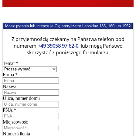
Masz pytania lub interesuje Cię sterylizator Laboklav 135, 160 lub 195?
Z przyjemnością czekamy na Państwa telefon pod
numerem
+49 39058 97 62-0
, lub mogą Państwo
skorzystać z poniższego formularza.
Temat
*
Firma
*
Nazwa
Ulica, numer domu
PNA
*
Miejscowość
Numer klienta