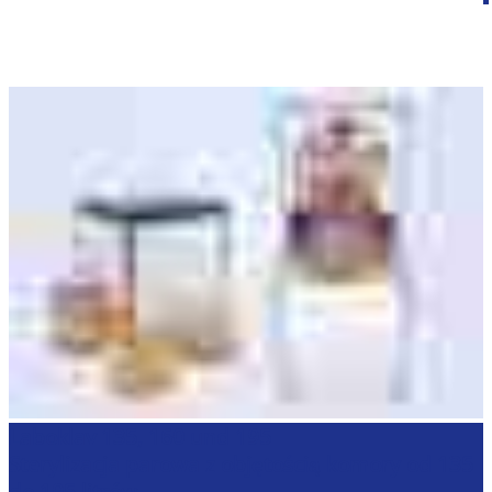
Laboklav 135, 160 und 195
Sterylizacja parowa z objętością komory od 135
do 195 litrów