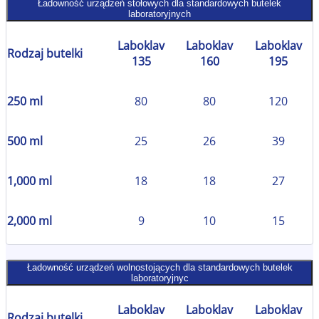
Ładowność urządzeń stołowych dla standardowych butelek
laboratoryjnych
Laboklav
Laboklav
Laboklav
Rodzaj butelki
135
160
195
250 ml
80
80
120
500 ml
25
26
39
1,000 ml
18
18
27
2,000 ml
9
10
15
Ładowność urządzeń wolnostojących dla standardowych butelek
laboratoryjnyc
Laboklav
Laboklav
Laboklav
Rodzaj butelki