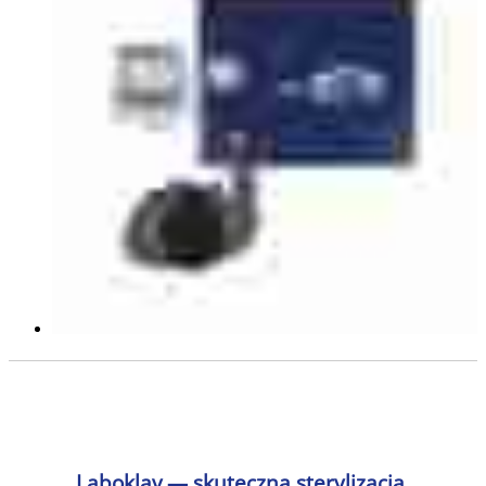
Laboklav — skuteczna sterylizacja.