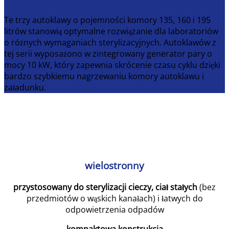
Te trzy autoklawy o pojemności komory 135, 160 i 195
litrów stanowią optymalne rozwiązanie dla laboratoriów
o różnych wymaganiach sterylizacyjnych. Autoklawów z
tej serii wyposażono w zintegrowany generator pary o
mocy 10 kW, który zapewnia skrócenie czasu cyklu dzięki
bardzo szybkiemu nagrzewaniu komory autoklawu i
załadunku.
wielostronny
przystosowany do sterylizacji cieczy, ciał stałych
(bez
przedmiotów o wąskich kanałach) i łatwych do
odpowietrzenia odpadów