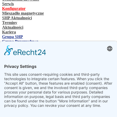
Serwis
Konfigurator
Mieszadło magnetyczne
SHP Aktualności
Terminy
Aktualności
Kariera
Grupa SHP
Grupa Przemysłowa
Osoba kontaktowa
Kontakt
Sprzedawcy specjalistyczni
SHP Wiedza specjalistyczna
Pliki do pobrania SHP
Wybierz swój język
DE
EN
PL
FR