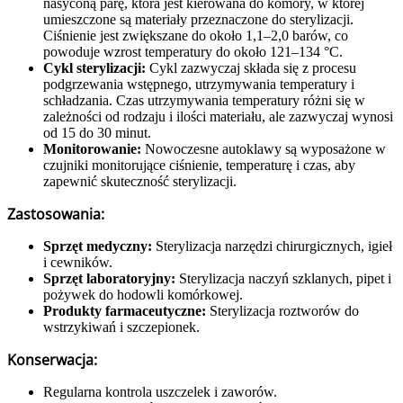
nasyconą parę, która jest kierowana do komory, w której
umieszczone są materiały przeznaczone do sterylizacji.
Ciśnienie jest zwiększane do około 1,1–2,0 barów, co
powoduje wzrost temperatury do około 121–134 °C.
Cykl sterylizacji:
Cykl zazwyczaj składa się z procesu
podgrzewania wstępnego, utrzymywania temperatury i
schładzania. Czas utrzymywania temperatury różni się w
zależności od rodzaju i ilości materiału, ale zazwyczaj wynosi
od 15 do 30 minut.
Monitorowanie:
Nowoczesne autoklawy są wyposażone w
czujniki monitorujące ciśnienie, temperaturę i czas, aby
zapewnić skuteczność sterylizacji.
Zastosowania:
Sprzęt medyczny:
Sterylizacja narzędzi chirurgicznych, igieł
i cewników.
Sprzęt laboratoryjny:
Sterylizacja naczyń szklanych, pipet i
pożywek do hodowli komórkowej.
Produkty farmaceutyczne:
Sterylizacja roztworów do
wstrzykiwań i szczepionek.
Konserwacja:
Regularna kontrola uszczelek i zaworów.