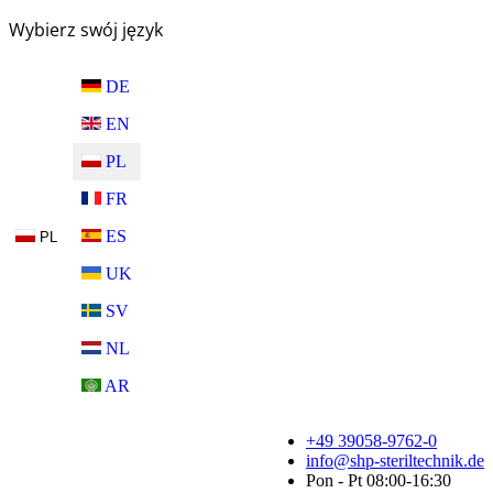
Wybierz swój język
DE
EN
PL
FR
ES
PL
UK
SV
NL
AR
+49 39058-9762-0
info@shp-steriltechnik.de
Pon - Pt 08:00-16:30