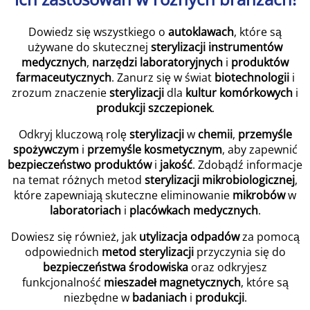
Dowiedz się wszystkiego o
autoklawach
, które są
używane do skutecznej
sterylizacji
instrumentów
medycznych
,
narzędzi laboratoryjnych
i
produktów
farmaceutycznych
. Zanurz się w świat
biotechnologii
i
zrozum znaczenie
sterylizacji
dla
kultur komórkowych
i
produkcji szczepionek
.
Odkryj kluczową rolę
sterylizacji
w
chemii
,
przemyśle
spożywczym
i
przemyśle kosmetycznym
, aby zapewnić
bezpieczeństwo produktów
i
jakość
. Zdobądź informacje
na temat różnych metod
sterylizacji mikrobiologicznej
,
które zapewniają skuteczne eliminowanie
mikrobów
w
laboratoriach
i
placówkach medycznych
.
Dowiesz się również, jak
utylizacja odpadów
za pomocą
odpowiednich
metod sterylizacji
przyczynia się do
bezpieczeństwa środowiska
oraz odkryjesz
funkcjonalność
mieszadeł magnetycznych
, które są
niezbędne w
badaniach
i
produkcji
.