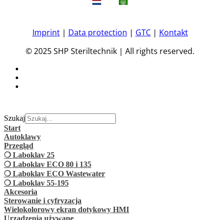
Imprint
|
Data protection
|
GTC
|
Kontakt
© 2025 SHP Steriltechnik | All rights reserved.
Szukaj
Start
Autoklawy
Przegląd
❍ Laboklav 25
❍ Laboklav ECO 80 i 135
❍ Laboklav ECO Wastewater
❍ Laboklav 55-195
Akcesoria
Sterowanie i cyfryzacja
Wielokolorowy ekran dotykowy HMI
Urządzenia używane