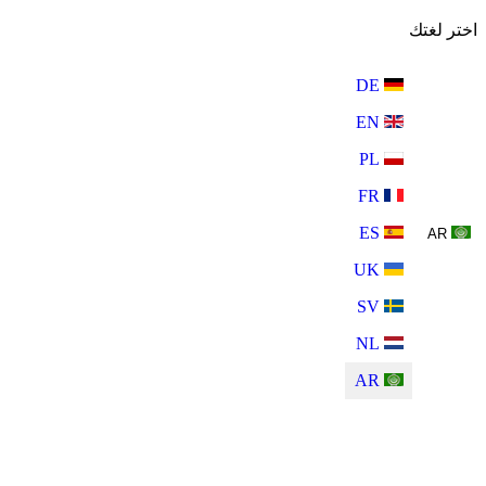
اختر لغتك
DE
EN
PL
FR
ES
AR
UK
SV
NL
AR