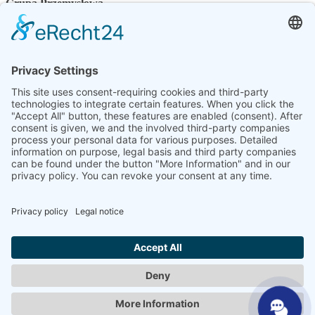
Grupa Przemysłowa
Osoba kontaktowa
Kontakt
Sprzedawcy specjalistyczni
SHP Wiedza specjalistyczna
Pliki do pobrania SHP
Wybierz swój język
DE
EN
PL
FR
ES
PL
UK
SV
NL