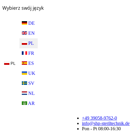
Wybierz swój język
DE
EN
PL
FR
ES
PL
UK
SV
NL
AR
+49 39058-9762-0
info@shp-steriltechnik.de
Pon - Pt 08:00-16:30