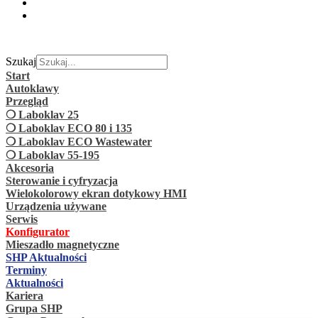
Szukaj
Start
Autoklawy
Przegląd
❍ Laboklav 25
❍ Laboklav ECO 80 i 135
❍ Laboklav ECO Wastewater
❍ Laboklav 55-195
Akcesoria
Sterowanie i cyfryzacja
Wielokolorowy ekran dotykowy HMI
Urządzenia używane
Serwis
Konfigurator
Mieszadło magnetyczne
SHP Aktualności
Terminy
Aktualności
Kariera
Grupa SHP